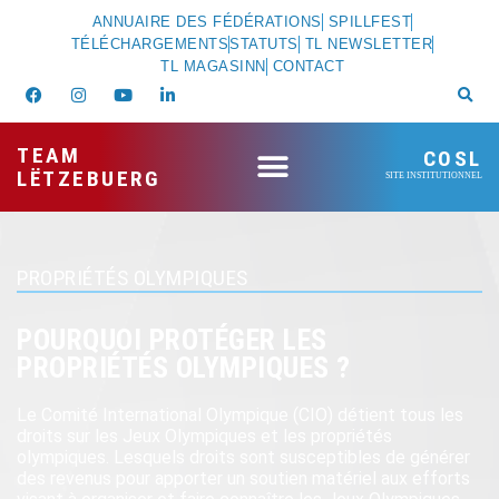
ANNUAIRE DES FÉDÉRATIONS
SPILLFEST
TÉLÉCHARGEMENTS
STATUTS
TL NEWSLETTER
TL MAGASINN
CONTACT
TEAM
COSL
LËTZEBUERG
SITE INSTITUTIONNEL
PROPRIÉTÉS OLYMPIQUES
POURQUOI PROTÉGER LES
PROPRIÉTÉS OLYMPIQUES ?
Le Comité International Olympique (CIO) détient tous les
droits sur les Jeux Olympiques et les propriétés
olympiques. Lesquels droits sont susceptibles de générer
des revenus pour apporter un soutien matériel aux efforts