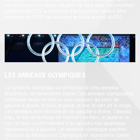
non exhaustive ci-après, ne peut se faire sans l’autorisation
préalable du CIO, la demande d’autorisation devant être
adressée au COSL qui assurera le relais auprès du CIO.
LES ANNEAUX OLYMPIQUES
Le symbole olympique se compose de cinq anneaux
entrelacés de dimensions égales (les anneaux olympiques),
employés seuls, en une ou cinq couleurs qui sont, de
gauche à droite, le bleu, le jaune, le noir, le vert et le rouge.
Les anneaux sont entrelacés de gauche à droite ; l’anneau
bleu, le noir et le rouge se trouvent en haut, le jaune et le
vert en bas, conformément à la reproduction graphique
représenté ici à gauche. Le symbole olympique exprime
l’activité du Mouvement Olympique et représente l’union