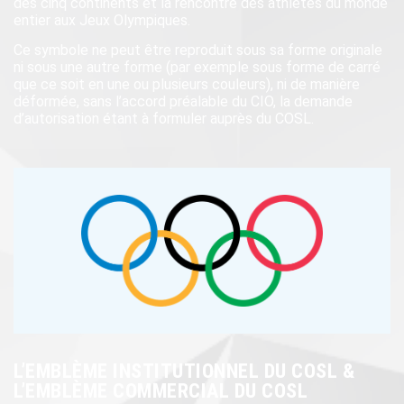
des cinq continents et la rencontre des athlètes du monde
entier aux Jeux Olympiques.
Ce symbole ne peut être reproduit sous sa forme originale
ni sous une autre forme (par exemple sous forme de carré
que ce soit en une ou plusieurs couleurs), ni de manière
déformée, sans l’accord préalable du CIO, la demande
d’autorisation étant à formuler auprès du COSL.
L’EMBLÈME INSTITUTIONNEL DU COSL &
L’EMBLÈME COMMERCIAL DU COSL