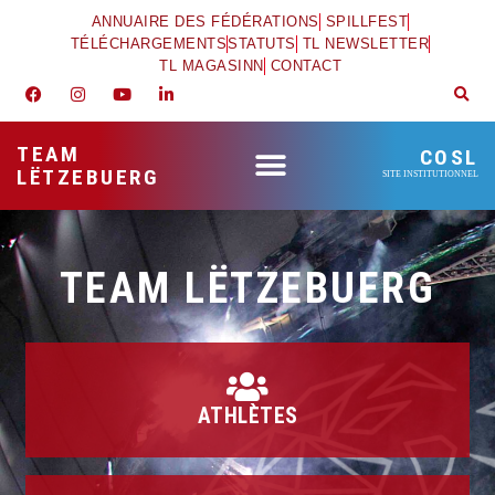
ANNUAIRE DES FÉDÉRATIONS
SPILLFEST
TÉLÉCHARGEMENTS
STATUTS
TL NEWSLETTER
TL MAGASINN
CONTACT
TEAM
COSL
LËTZEBUERG
SITE INSTITUTIONNEL
TEAM LËTZEBUERG
ATHLÈTES