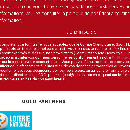
sinscription que vous trouverez en bas de nos newsletters. Pour
informations, veuillez consulter la politique de confidentialité, ain
information.
JE M'INSCRIS
 complétant ce formulaire, vous acceptez que le Comité Olympique et Sportif
ponsable de traitement, collecte et traite vos données personnelles aux fins 
s choix exprimés ci-dessus, nos newsletters (Team Lëtzebuerg News et/ou F
gageons à traiter vos données personnelles conformément à notre
Politique 
 sur la base de votre consentement. Vous pouvez à tout moment exercer vos 
tification, d’effacement, à la limitation de vos données personnelles ou revenir
sentement et vous désinscrire de nos newsletters, en utilisant le formulaire d
tactant directement le COSL par mail (cosl@cosl.lu) ou en cliquant sur le lien
s trouverez en bas de nos newsletters.
GOLD PARTNERS