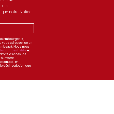
 plus
si que notre Notice
 Luxembourgeois,
de vous adresser, selon
lambeau). Nous nous
de confidentialité
et
droits d’accès, de
 sur votre
e contact, en
 de désinscription que