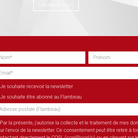
CHARGER PLUS
Je souhaite recevoir la newsletter
Je souhaite être abonné au Flambeau
Par la présente, j'autorise la collecte et le traitement de mes d
ur l'envoi de la newsletter. Ce consentement peut être retiré à 
ntactant directement le COSL (cosl@cosl.lu) ou en cliquant sur le