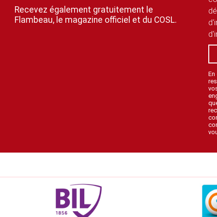
Recevez également gratuitement le
dé
Flambeau, le magazine officiel et du COSL.
d'
d'
En
res
vo
en
que
rec
con
con
vou