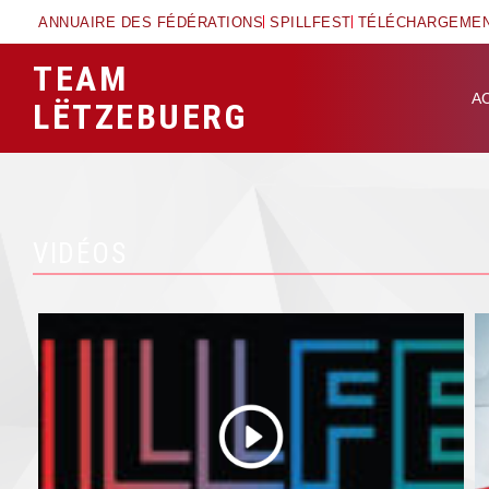
ANNUAIRE DES FÉDÉRATIONS
SPILLFEST
TÉLÉCHARGEME
TEAM
A
LËTZEBUERG
VIDÉOS