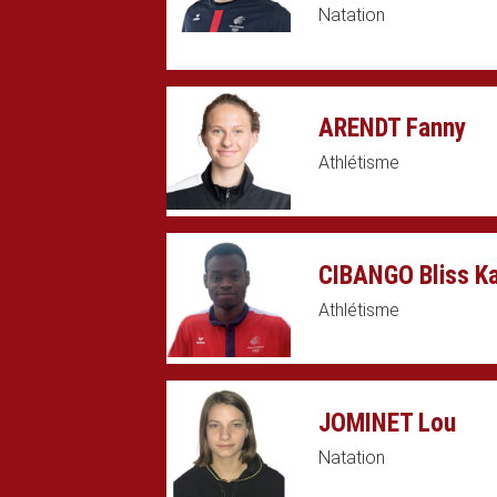
Natation
ARENDT Fanny
Athlétisme
CIBANGO Bliss K
Athlétisme
JOMINET Lou
Natation