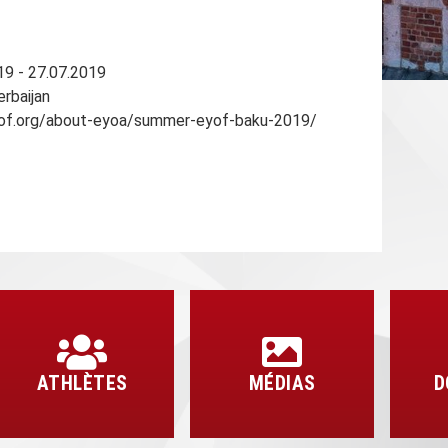
9 - 27.07.2019
rbaijan
of.org/about-eyoa/summer-eyof-baku-2019/
ATHLÈTES
MÉDIAS
D