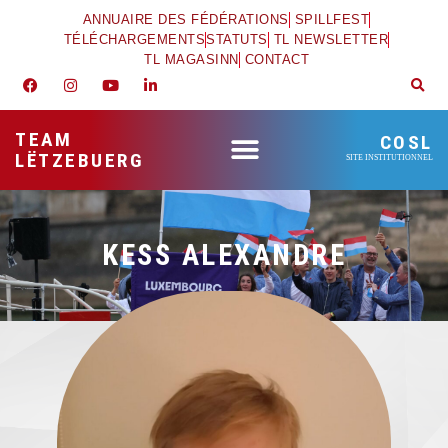
ANNUAIRE DES FÉDÉRATIONS
SPILLFEST
TÉLÉCHARGEMENTS
STATUTS
TL NEWSLETTER
TL MAGASINN
CONTACT
TEAM
COSL
LËTZEBUERG
SITE INSTITUTIONNEL
KESS ALEXANDRE