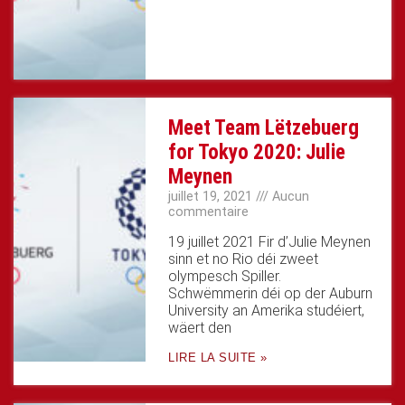
Meet Team Lëtzebuerg
for Tokyo 2020: Julie
Meynen
juillet 19, 2021
Aucun
commentaire
19 juillet 2021 Fir d’Julie Meynen
sinn et no Rio déi zweet
olympesch Spiller.
Schwëmmerin déi op der Auburn
University an Amerika studéiert,
wäert den
LIRE LA SUITE »