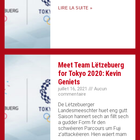
LIRE LA SUITE »
Meet Team Lëtzebuerg
for Tokyo 2020: Kevin
Geniets
juillet 16, 2021
Aucun
commentaire
De Lëtzebuerger
Landesmeeschter huet eng gutt
Saison hannert sech an fillt sech
a gudder Form fir den
schwéieren Parcours um Fuji
z’attackéieren. Hien wäert mam