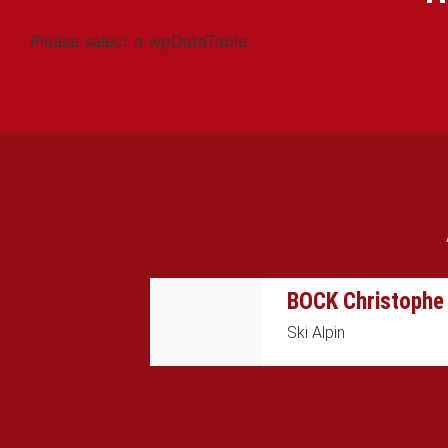
Please select a wpDataTable.
BOCK Christophe
Ski Alpin