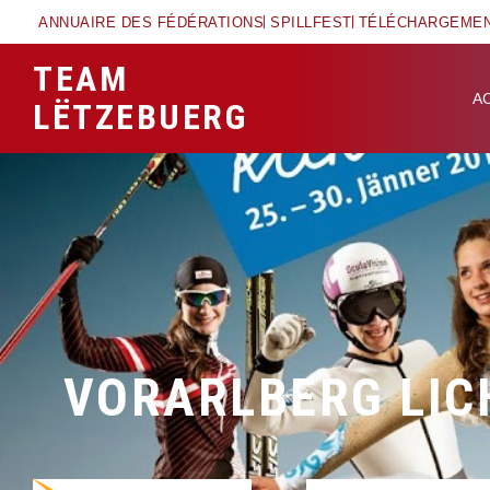
ANNUAIRE DES FÉDÉRATIONS
SPILLFEST
TÉLÉCHARGEME
TEAM
A
LËTZEBUERG
VORARLBERG LIC