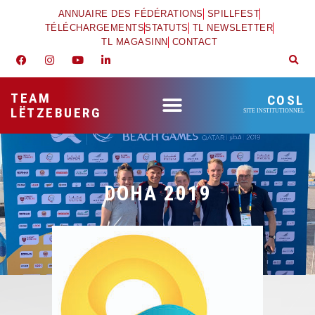
ANNUAIRE DES FÉDÉRATIONS
SPILLFEST
TÉLÉCHARGEMENTS
STATUTS
TL NEWSLETTER
TL MAGASINN
CONTACT
TEAM
COSL
LËTZEBUERG
SITE INSTITUTIONNEL
DOHA 2019