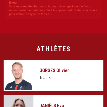
Erreur
Vous essayez de charger un tableau d’un type inconnu. Vous
n’avez probablement pas activé le supplément d’extension requis
pour utiliser ce type de tableau.
ATHLÈTES
GORGES Olivier
Triathlon
DANIËLS Eva