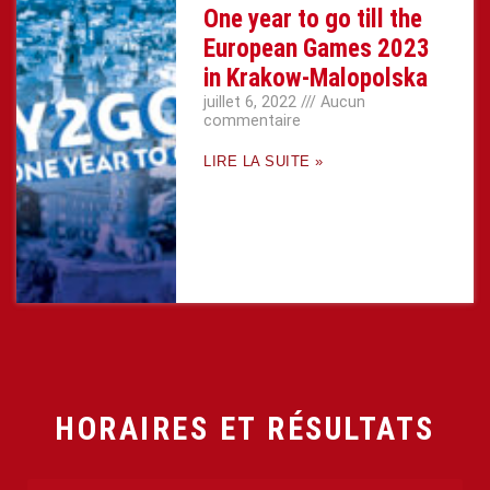
One year to go till the
European Games 2023
in Krakow-Malopolska
juillet 6, 2022
Aucun
commentaire
LIRE LA SUITE »
HORAIRES ET RÉSULTATS