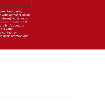
 Luxembourgeois,
de vous adresser, selon
lambeau). Nous nous
de confidentialité
et
droits d’accès, de
 sur votre
e contact, en
 de désinscription que