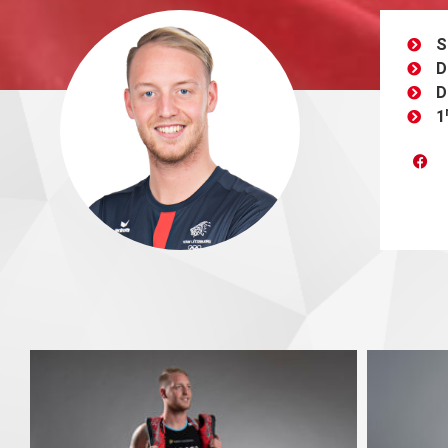
S
D
D
1