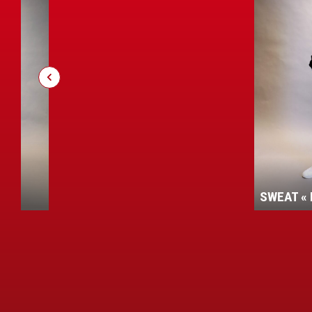
HOO
SWEAT « ROUDE LEIW »
»