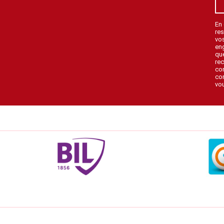
En
res
vo
en
que
rec
con
con
vou