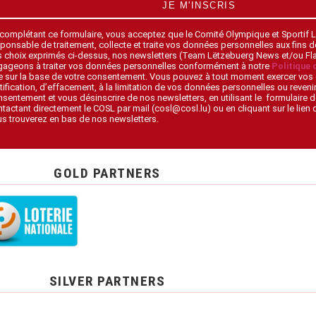
JE M'INSCRIS
 complétant ce formulaire, vous acceptez que le Comité Olympique et Sportif
ponsable de traitement, collecte et traite vos données personnelles aux fins 
s choix exprimés ci-dessus, nos newsletters (Team Lëtzebuerg News et/ou F
gageons à traiter vos données personnelles conformément à notre
Politique 
 sur la base de votre consentement. Vous pouvez à tout moment exercer vos 
tification, d’effacement, à la limitation de vos données personnelles ou revenir
sentement et vous désinscrire de nos newsletters, en utilisant le formulaire d
tactant directement le COSL par mail (cosl@cosl.lu) ou en cliquant sur le lien
s trouverez en bas de nos newsletters.
GOLD PARTNERS
SILVER PARTNERS