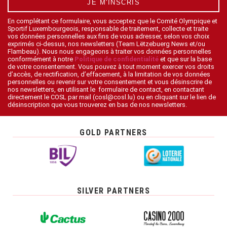
JE M'INSCRIS
En complétant ce formulaire, vous acceptez que le Comité Olympique et
Sportif Luxembourgeois, responsable de traitement, collecte et traite
vos données personnelles aux fins de vous adresser, selon vos choix
exprimés ci-dessus, nos newsletters (Team Lëtzebuerg News et/ou
Flambeau). Nous nous engageons à traiter vos données personnelles
conformément à notre
Politique de confidentialité
et que sur la base
de votre consentement. Vous pouvez à tout moment exercer vos droits
d’accès, de rectification, d’effacement, à la limitation de vos données
personnelles ou revenir sur votre consentement et vous désinscrire de
nos newsletters, en utilisant le formulaire de contact, en contactant
directement le COSL par mail (cosl@cosl.lu) ou en cliquant sur le lien de
désinscription que vous trouverez en bas de nos newsletters.
GOLD PARTNERS
SILVER PARTNERS