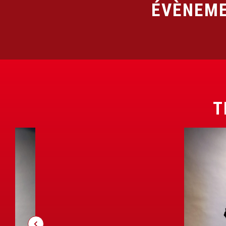
ÉVÈNEME
T
B
O
B