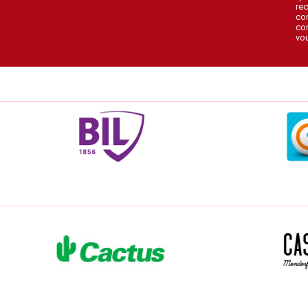
rec
con
con
vou