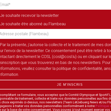
Je souhaite recevoir la newsletter
Je souhaite être abonné au Flambeau
Par la présente, j'autorise la collecte et le traitement de mes d
ur l'envoi de la newsletter. Ce consentement peut être retiré à 
ntactant directement le COSL (cosl@cosl.lu) ou en cliquant sur le
sinscription que vous trouverez en bas de nos newsletters. Pour
informations, veuillez consulter la politique de confidentialité, ain
information.
JE M'INSCRIS
 complétant ce formulaire, vous acceptez que le Comité Olympique et Sportif
ponsable de traitement, collecte et traite vos données personnelles aux fins 
s choix exprimés ci-dessus, nos newsletters (Team Lëtzebuerg News et/ou F
gageons à traiter vos données personnelles conformément à notre
Politique 
 sur la base de votre consentement. Vous pouvez à tout moment exercer vos 