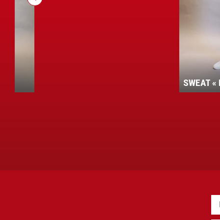
ENT
SWEAT « 