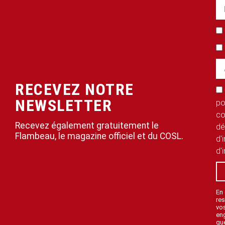
RECEVEZ NOTRE
NEWSLETTER
po
co
Recevez également gratuitement le
dé
Flambeau, le magazine officiel et du COSL.
d'
d'
En
res
vo
en
que