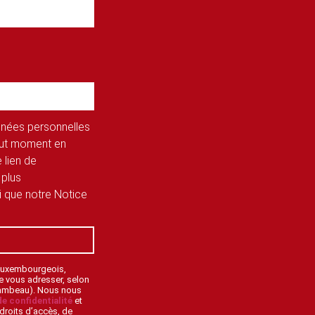
onnées personnelles
tout moment en
 lien de
 plus
si que notre Notice
 Luxembourgeois,
de vous adresser, selon
lambeau). Nous nous
de confidentialité
et
droits d’accès, de