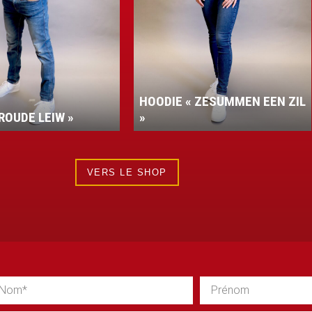
HOODIE « ZESUMMEN EEN ZIL
ROUDE LEIW »
»
VERS LE SHOP