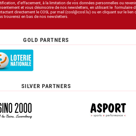
tification, d’effacement, à la limitation de vos données personnelles ou revenir
sentement et vous désinscrire de nos newsletters, en utilisant le formulaire d
tactant directement le COSL par mail (cosl@cosl.lu) ou en cliquant sur le lien
s trouverez en bas de nos newsletters.
GOLD PARTNERS
SILVER PARTNERS