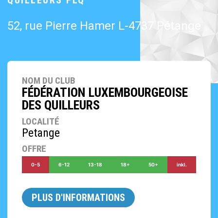
QUILLEURS FLQ
52, rue Pierre Hamer L-4737 Pétange
NOM DU CLUB
FÉDÉRATION LUXEMBOURGEOISE
DES QUILLEURS
LOCALITÉ
Petange
OFFRE
0-5
6-12
13-18
18+
50+
inkl.
PLUS D'INFORMATIONS