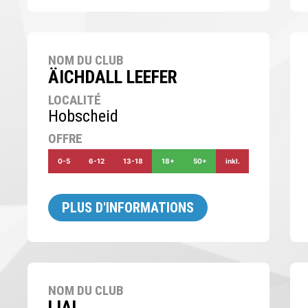
NOM DU CLUB
ÄICHDALL LEEFER
LOCALITÉ
Hobscheid
OFFRE
0-5
6-12
13-18
18+
50+
inkl.
PLUS D'INFORMATIONS
NOM DU CLUB
LIAL