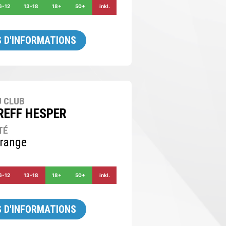
6-12
13-18
18+
50+
inkl.
 D'INFORMATIONS
 CLUB
REFF HESPER
TÉ
range
6-12
13-18
18+
50+
inkl.
 D'INFORMATIONS