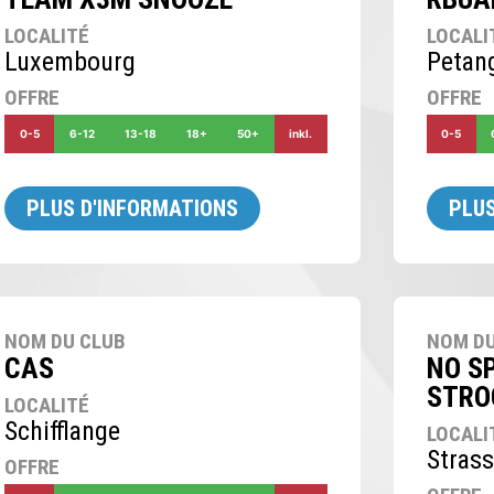
LOCALITÉ
LOCALI
Luxembourg
Petan
OFFRE
OFFRE
0-5
6-12
13-18
18+
50+
inkl.
0-5
PLUS D'INFORMATIONS
PLUS
NOM DU CLUB
NOM DU
CAS
NO SP
STRO
LOCALITÉ
Schifflange
LOCALI
Stras
OFFRE