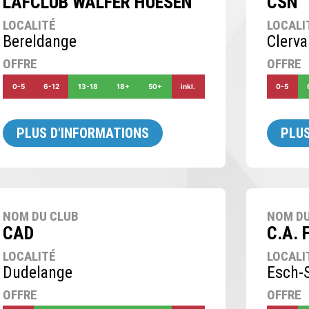
LAFCLUB WALFER HUESEN
CSN
LOCALITÉ
LOCALI
Bereldange
Clerv
OFFRE
OFFRE
0-5
6-12
13-18
18+
50+
inkl.
0-5
PLUS D'INFORMATIONS
PLUS
NOM DU CLUB
NOM DU
CAD
C.A. 
LOCALITÉ
LOCALI
Dudelange
Esch-S
OFFRE
OFFRE