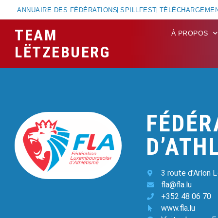
ANNUAIRE DES FÉDÉRATIONS
SPILLFEST
TÉLÉCHARGEME
TEAM
À PROPOS
LËTZEBUERG
FÉDÉR
D’ATH
3 route d'Arlon 
fla@fla.lu
+352 48 06 70
www.fla.lu