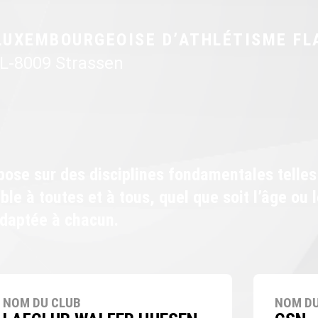
LUXEMBOURGEOISE D’ATHLÉTISME FL
 L-8009 Strassen
epose sur des disciplines fondamentales telle
ble à toutes et à tous, quel que soit l’âge ou 
adaptée à chacun.
NOM DU CLUB
NOM DU