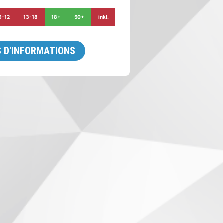
6-12
13-18
18+
50+
inkl.
 D'INFORMATIONS