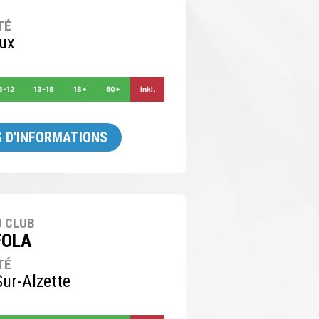
TÉ
aux
6-12
13-18
18+
50+
inkl.
 D'INFORMATIONS
 CLUB
FOLA
TÉ
ur-Alzette