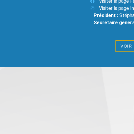
Visiter la page 
Visiter la page 
Président :
Stépha
Secrétaire généra
VOIR