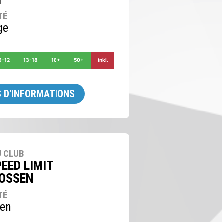
TÉ
ge
6-12
13-18
18+
50+
inkl.
 D'INFORMATIONS
 CLUB
EED LIMIT
OSSEN
TÉ
sen