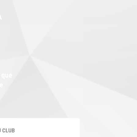
A
s que
le
 CLUB