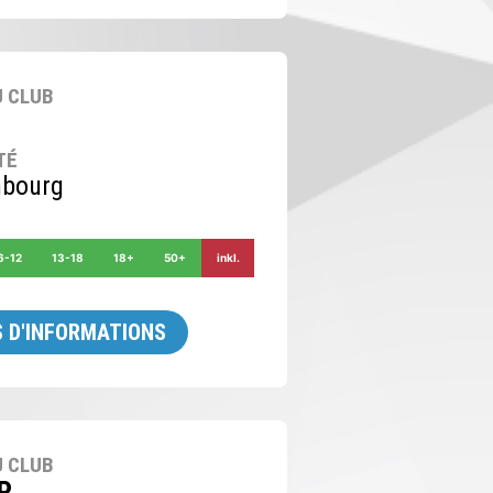
 CLUB
TÉ
bourg
6-12
13-18
18+
50+
inkl.
 D'INFORMATIONS
 CLUB
P