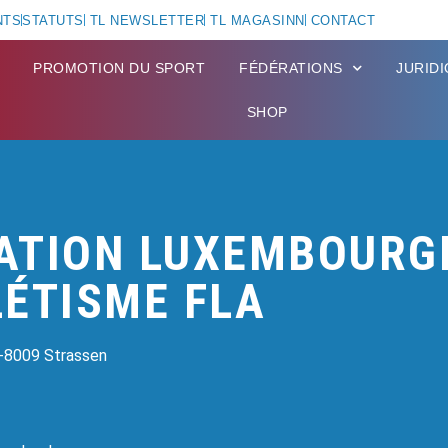
NTS
STATUTS
TL NEWSLETTER
TL MAGASINN
CONTACT
PROMOTION DU SPORT
FÉDÉRATIONS
JURID
SHOP
ATION LUXEMBOURG
LÉTISME FLA
L-8009 Strassen