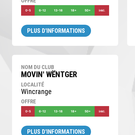
OFFRE
0-5
6-12
13-18
18+
50+
inkl.
PLUS D'INFORMATIONS
NOM DU CLUB
MOVIN' WËNTGER
LOCALITÉ
Wincrange
OFFRE
0-5
6-12
13-18
18+
50+
inkl.
PLUS D'INFORMATIONS