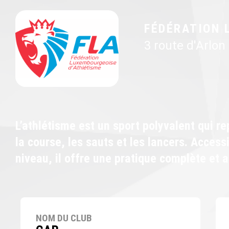
FÉDÉRATION 
3 route d'Arlon
L’athlétisme est un sport polyvalent qui r
la course, les sauts et les lancers. Accessi
niveau, il offre une pratique complète et 
NOM DU CLUB