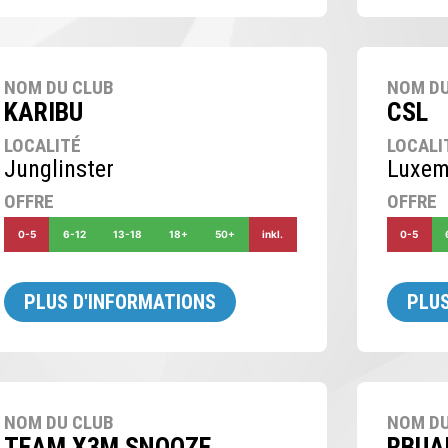
NOM DU CLUB
NOM DU
KARIBU
CSL
LOCALITÉ
LOCALI
Junglinster
Luxem
OFFRE
OFFRE
0-5
6-12
13-18
18+
50+
inkl.
0-5
PLUS D'INFORMATIONS
PLUS
NOM DU CLUB
NOM DU
TEAM X3M SNOOZE
RBUA