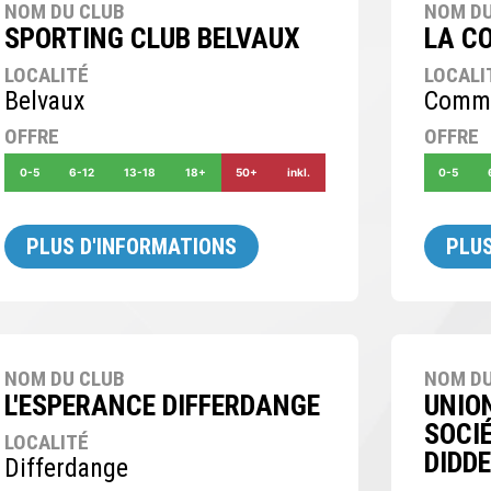
NOM DU CLUB
NOM DU
SPORTING CLUB BELVAUX
LA C
LOCALITÉ
LOCALI
Belvaux
Comm
OFFRE
OFFRE
0-5
6-12
13-18
18+
50+
inkl.
0-5
PLUS D'INFORMATIONS
PLUS
NOM DU CLUB
NOM DU
L'ESPERANCE DIFFERDANGE
UNIO
SOCI
LOCALITÉ
DIDD
Differdange