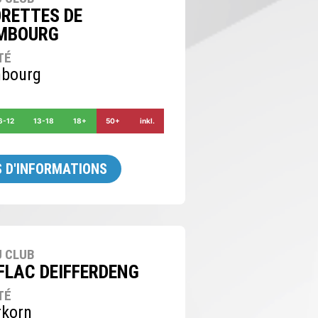
RETTES DE
MBOURG
TÉ
bourg
6-12
13-18
18+
50+
inkl.
 D'INFORMATIONS
 CLUB
FLAC DEIFFERDENG
TÉ
rkorn