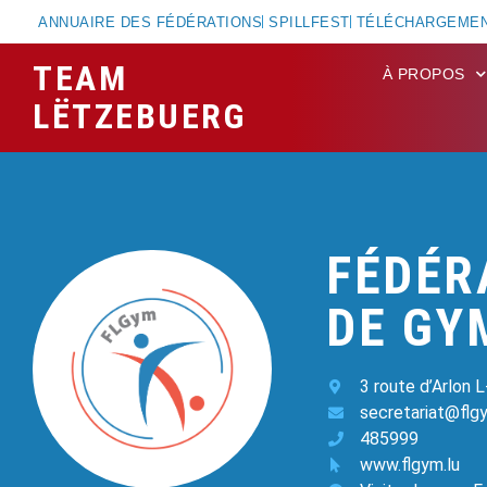
ANNUAIRE DES FÉDÉRATIONS
SPILLFEST
TÉLÉCHARGEME
TEAM
À PROPOS
LËTZEBUERG
FÉDÉR
DE GY
3 route d’Arlon 
secretariat@flgy
485999
www.flgym.lu