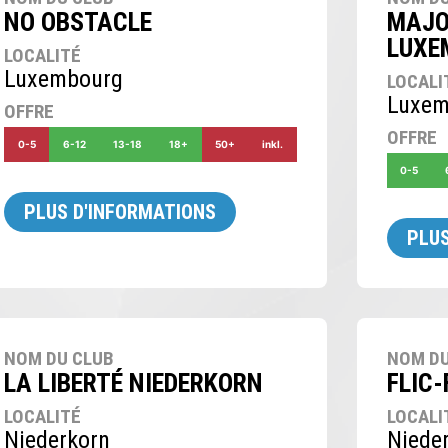
NO OBSTACLE
MAJO
LUXE
LOCALITÉ
Luxembourg
LOCALI
Luxem
OFFRE
OFFRE
0-5
6-12
13-18
18+
50+
inkl.
0-5
PLUS D'INFORMATIONS
PLUS
NOM DU CLUB
NOM DU
LA LIBERTÉ NIEDERKORN
FLIC-
LOCALITÉ
LOCALI
Niederkorn
Niede