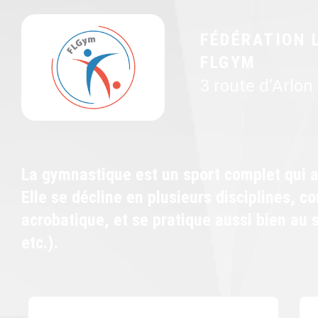
FÉDÉRATION 
FLGYM
3 route d’Arlon
La gymnastique est un sport complet qui al
Elle se décline en plusieurs disciplines, 
acrobatique, et se pratique aussi bien au 
etc.).