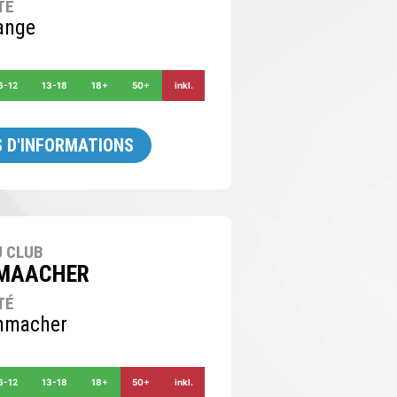
TÉ
ange
6-12
13-18
18+
50+
inkl.
 D'INFORMATIONS
 CLUB
MAACHER
TÉ
nmacher
6-12
13-18
18+
50+
inkl.