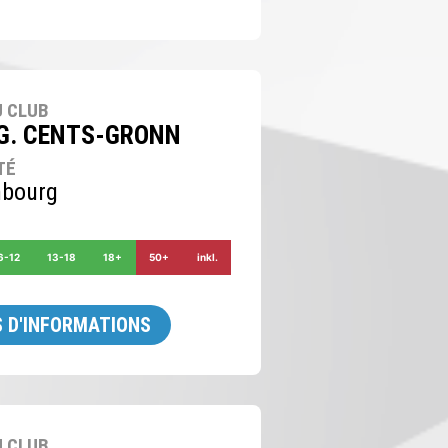
 CLUB
 G. CENTS-GRONN
TÉ
bourg
6-12
13-18
18+
50+
inkl.
 D'INFORMATIONS
 CLUB