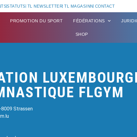
NTS
STATUTS
TL NEWSLETTER
TL MAGASINN
CONTACT
PROMOTION DU SPORT
FÉDÉRATIONS
JURID
SHOP
ATION LUXEMBOURG
MNASTIQUE FLGYM
L-8009 Strassen
m.lu