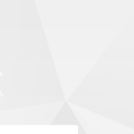
n.
x,