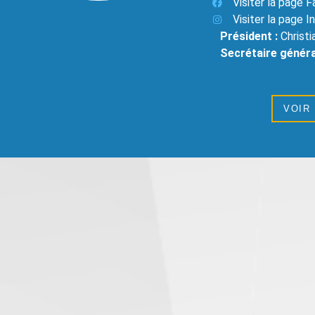
Visiter la page 
Visiter la page 
Président :
Christi
Secrétaire généra
VOIR