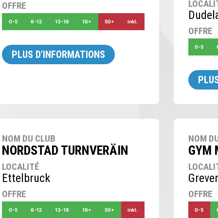
LOCALI
OFFRE
Dudel
0-5
6-12
13-18
18+
50+
inkl.
OFFRE
0-5
PLUS D'INFORMATIONS
PLUS
NOM DU CLUB
NOM DU
NORDSTAD TURNVERÄIN
GYM 
LOCALITÉ
LOCALI
Ettelbruck
Greve
OFFRE
OFFRE
0-5
6-12
13-18
18+
50+
inkl.
0-5