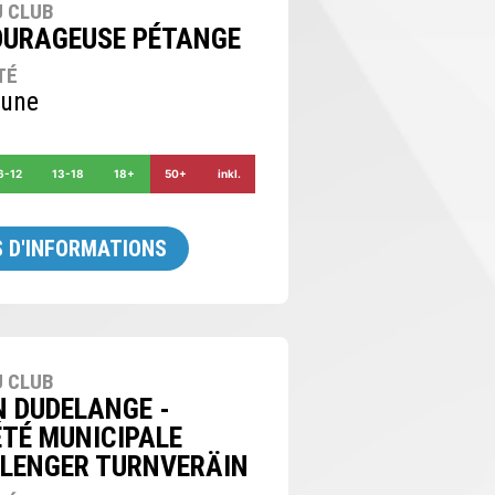
 CLUB
OURAGEUSE PÉTANGE
TÉ
une
6-12
13-18
18+
50+
inkl.
 D'INFORMATIONS
 CLUB
N DUDELANGE -
ÉTÉ MUNICIPALE
ELENGER TURNVERÄIN