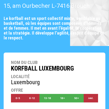
15, am Ourbecher L-7416 Brouch
Le korfball est un sport collectif mixte, semblable au
basketball, où les équipes sont composées d’hommes
et de femmes. Il met en avant l’égalité, la coopération
et la stratégie. Il développe l’agilité, l’esprit d’équipe et
le respect.
NOM DU CLUB
KORFBALL LUXEMBOURG
LOCALITÉ
Luxembourg
OFFRE
0-5
6-12
13-18
18+
50+
inkl.