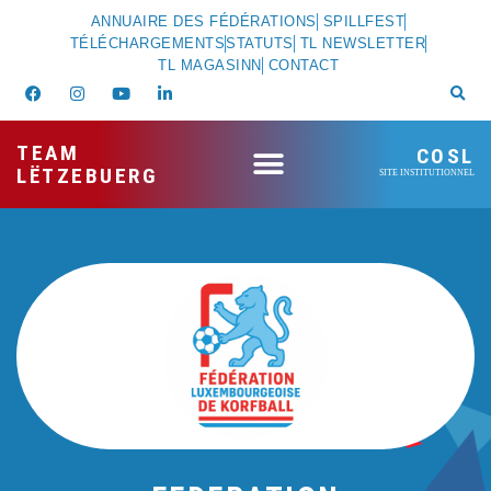
ANNUAIRE DES FÉDÉRATIONS
SPILLFEST
TÉLÉCHARGEMENTS
STATUTS
TL NEWSLETTER
TL MAGASINN
CONTACT
TEAM
COSL
LËTZEBUERG
SITE INSTITUTIONNEL