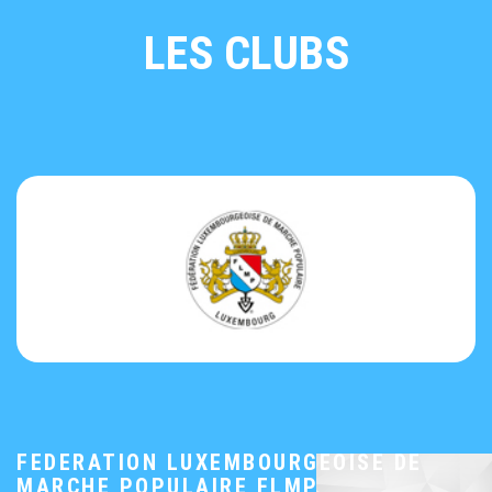
LES CLUBS
FEDERATION LUXEMBOURGEOISE DE
MARCHE POPULAIRE FLMP