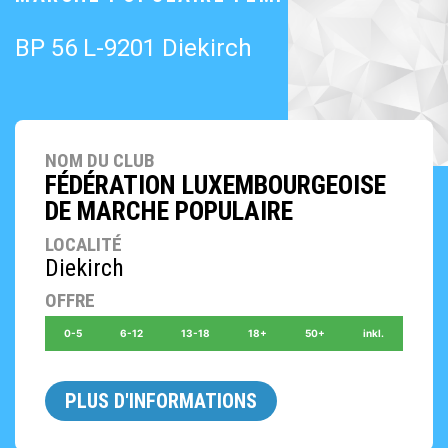
BP 56 L-9201 Diekirch
NOM DU CLUB
FÉDÉRATION LUXEMBOURGEOISE
DE MARCHE POPULAIRE
LOCALITÉ
Diekirch
OFFRE
0-5
6-12
13-18
18+
50+
inkl.
PLUS D'INFORMATIONS