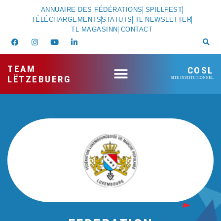
ANNUAIRE DES FÉDÉRATIONS
SPILLFEST
TÉLÉCHARGEMENTS
STATUTS
TL NEWSLETTER
TL MAGASINN
CONTACT
TEAM
COSL
LËTZEBUERG
SITE INSTITUTIONNEL