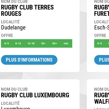
NOM DU CLUB
NOM DU
RUGBY CLUB TERRES
RUGB
ROUGES
FURE
LOCALITÉ
LOCALI
Dudelange
Esch-S
OFFRE
OFFRE
0-5
6-12
13-18
18+
50+
inkl.
0-5
PLUS D'INFORMATIONS
PLUS
NOM DU CLUB
NOM DU
RUGBY CLUB LUXEMBOURG
RUGB
WALF
LOCALITÉ