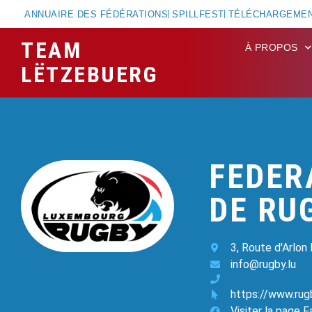
ANNUAIRE DES FÉDÉRATIONS
SPILLFEST
TÉLÉCHARGEME
TEAM
À PROPOS
LËTZEBUERG
FEDER
DE RU
3, Route d'Arlon
info@rugby.lu
https://www.rugb
Visiter la page 