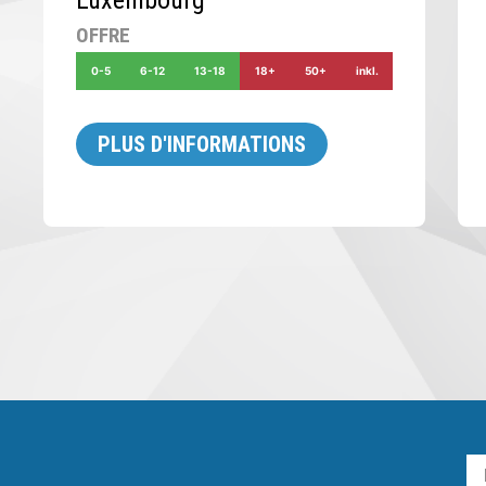
Luxembourg
OFFRE
0-5
6-12
13-18
18+
50+
inkl.
PLUS D'INFORMATIONS