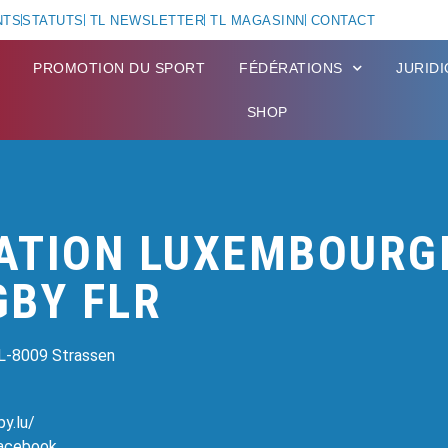
NTS
STATUTS
TL NEWSLETTER
TL MAGASINN
CONTACT
PROMOTION DU SPORT
FÉDÉRATIONS
JURID
SHOP
ATION LUXEMBOURG
GBY FLR
 L-8009 Strassen
y.lu/
Facebook