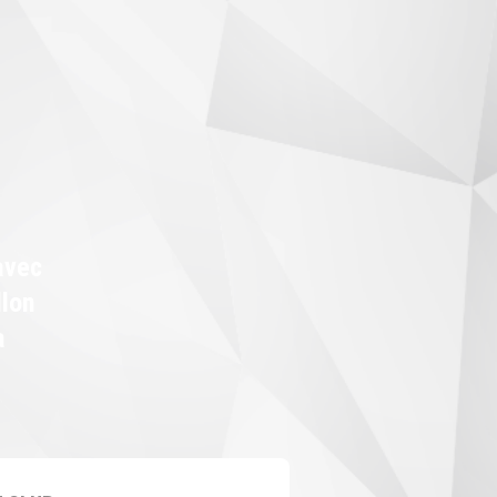
avec
llon
a