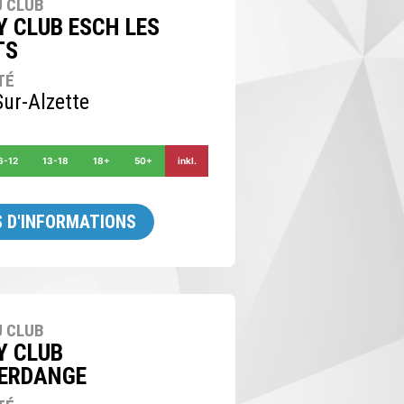
 CLUB
Y CLUB ESCH LES
TS
TÉ
ur-Alzette
6-12
13-18
18+
50+
inkl.
 D'INFORMATIONS
 CLUB
Y CLUB
ERDANGE