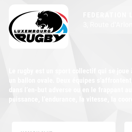
FEDERATION 
3, Route d'Arlo
Le rugby est un sport collectif qui se joue
un ballon ovale. Deux équipes s’affrontent
dans l’en-but adverse ou en le frappant au
puissance, l’endurance, la vitesse, la coordi