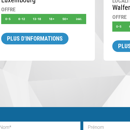
Luxembourg
LOCALI
Walfe
OFFRE
OFFRE
0-5
6-12
13-18
18+
50+
inkl.
0-5
PLUS D'INFORMATIONS
PLUS