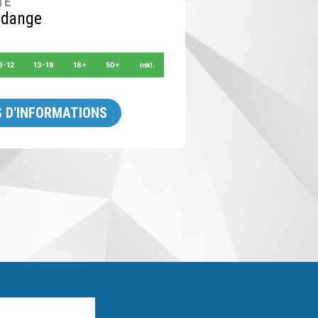
TÉ
rdange
6-12
13-18
18+
50+
inkl.
 D'INFORMATIONS