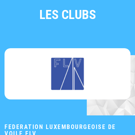
LES CLUBS
FEDERATION LUXEMBOURGEOISE DE
VOILE FLV