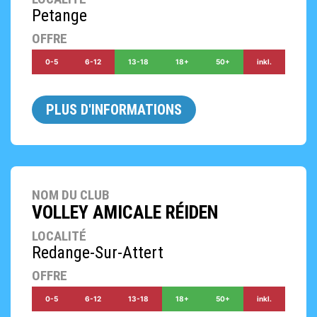
Petange
OFFRE
0-5
6-12
13-18
18+
50+
inkl.
PLUS D'INFORMATIONS
NOM DU CLUB
VOLLEY AMICALE RÉIDEN
LOCALITÉ
Redange-Sur-Attert
OFFRE
0-5
6-12
13-18
18+
50+
inkl.