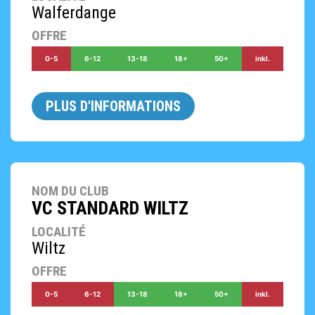
Walferdange
OFFRE
0-5
6-12
13-18
18+
50+
inkl.
PLUS D'INFORMATIONS
NOM DU CLUB
VC STANDARD WILTZ
LOCALITÉ
Wiltz
OFFRE
0-5
6-12
13-18
18+
50+
inkl.