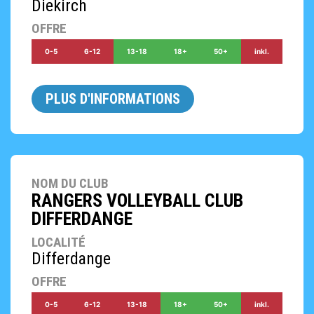
Diekirch
OFFRE
0-5
6-12
13-18
18+
50+
inkl.
PLUS D'INFORMATIONS
NOM DU CLUB
RANGERS VOLLEYBALL CLUB
DIFFERDANGE
LOCALITÉ
Differdange
OFFRE
0-5
6-12
13-18
18+
50+
inkl.