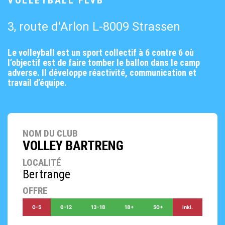
VOLLEYBALL FLVB
3, route d'Arlon L-8009 Strassen
Le volleyball est un sport collectif à 6 contre 6 où
l’objectif est de faire tomber le ballon dans le camp
adverse. Il développe réactivité, communication et
travail d’équipe.
NOM DU CLUB
VOLLEY BARTRENG
LOCALITÉ
Bertrange
OFFRE
0-5
6-12
13-18
18+
50+
inkl.