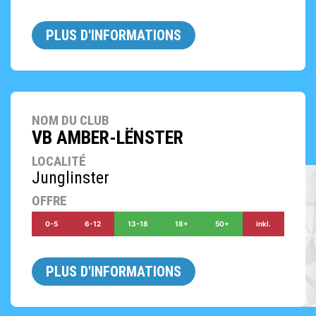
PLUS D'INFORMATIONS
NOM DU CLUB
VB AMBER-LËNSTER
LOCALITÉ
Junglinster
OFFRE
0-5
6-12
13-18
18+
50+
inkl.
PLUS D'INFORMATIONS