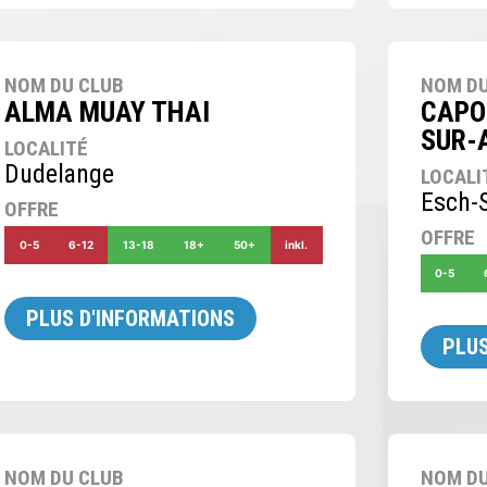
NOM DU CLUB
NOM DU
ALMA MUAY THAI
CAPO
SUR-
LOCALITÉ
Dudelange
LOCALI
Esch-S
OFFRE
OFFRE
0-5
6-12
13-18
18+
50+
inkl.
0-5
PLUS D'INFORMATIONS
PLUS
NOM DU CLUB
NOM DU