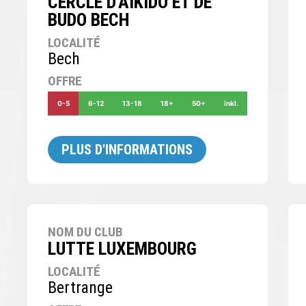
CERCLE D'AÏKIDO ET DE
BUDO BECH
LOCALITÉ
Bech
OFFRE
0-5
6-12
13-18
18+
50+
inkl.
PLUS D'INFORMATIONS
NOM DU CLUB
LUTTE LUXEMBOURG
LOCALITÉ
Bertrange