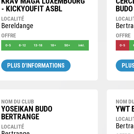
KRAV MAGA LUXEMBOURG
CERCL
- KICKYOUFIT ASBL
BUDO
LOCALITÉ
LOCALI
Bereldange
Bertr
OFFRE
OFFRE
0-5
6-12
13-18
18+
50+
inkl.
0-5
PLUS D'INFORMATIONS
PLUS
NOM DU CLUB
NOM DU
YOSEIKAN BUDO
YWT 
BERTRANGE
LOCALI
Bertr
LOCALITÉ
Bertrange