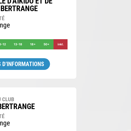
E D'AIKIDO ET DE
 BERTRANGE
TÉ
ange
6-12
13-18
18+
50+
inkl.
 D'INFORMATIONS
 CLUB
BERTRANGE
TÉ
ange