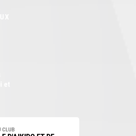
AUX
s
i et
 CLUB