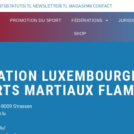
NTS
STATUTS
TL NEWSLETTER
TL MAGASINN
CONTACT
PROMOTION DU SPORT
FÉDÉRATIONS
JURID
SHOP
ATION LUXEMBOURG
RTS MARTIAUX FLA
L-8009 Strassen
.lu
lu/