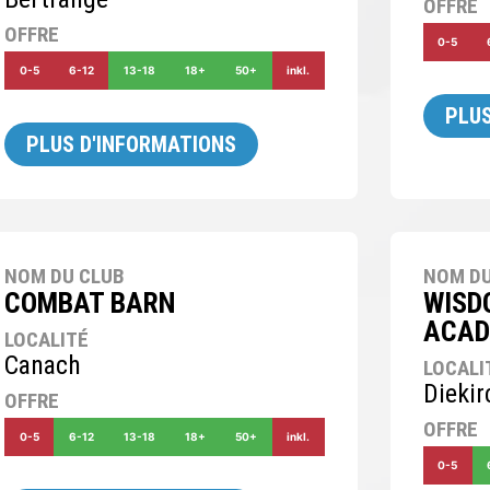
OFFRE
OFFRE
0-5
0-5
6-12
13-18
18+
50+
inkl.
PLUS
PLUS D'INFORMATIONS
NOM DU CLUB
NOM DU
COMBAT BARN
WISD
ACAD
LOCALITÉ
Canach
LOCALI
Diekir
OFFRE
OFFRE
0-5
6-12
13-18
18+
50+
inkl.
0-5