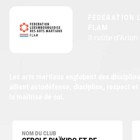
FEDERATION 
FLAM
3 route d'Arlon
Les arts martiaux englobent des disciplines
allient autodéfense, discipline, respect et
la maîtrise de soi.
NOM DU CLUB