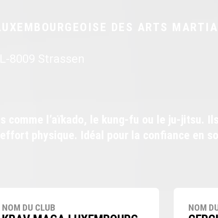
LUXEMBOURGEOISE DES ARTS MARTI
 L-8009 Strassen
 comme l’aïkado, le kung-fu ou le ju-jitsu. Il
 effort physique. Idéal pour la confiance en so
NOM DU CLUB
NOM DU