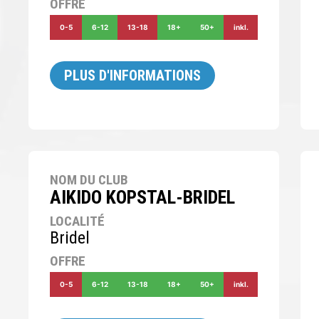
OFFRE
0-5
6-12
13-18
18+
50+
inkl.
PLUS D'INFORMATIONS
NOM DU CLUB
AIKIDO KOPSTAL-BRIDEL
LOCALITÉ
Bridel
OFFRE
0-5
6-12
13-18
18+
50+
inkl.