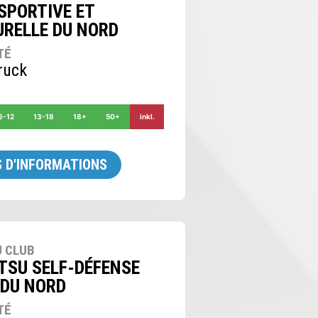
SPORTIVE ET
URELLE DU NORD
TÉ
ruck
6-12
13-18
18+
50+
inkl.
 D'INFORMATIONS
 CLUB
ITSU SELF-DÉFENSE
 DU NORD
TÉ