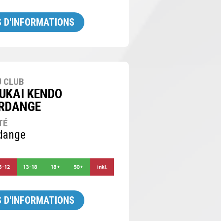
 D'INFORMATIONS
 CLUB
UKAI KENDO
ERDANGE
TÉ
rdange
6-12
13-18
18+
50+
inkl.
 D'INFORMATIONS