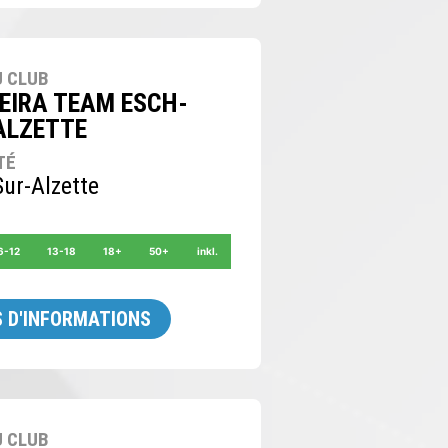
 CLUB
EIRA TEAM ESCH-
ALZETTE
TÉ
ur-Alzette
6-12
13-18
18+
50+
inkl.
 D'INFORMATIONS
 CLUB