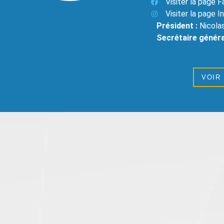
Visiter la page 
Visiter la page 
Président :
Nicol
Secrétaire généra
VOIR