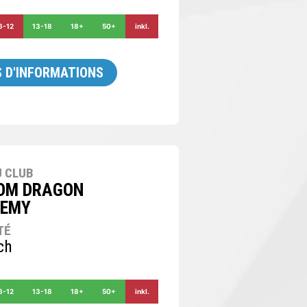
6-12
13-18
18+
50+
inkl.
 D'INFORMATIONS
 CLUB
OM DRAGON
EMY
TÉ
ch
6-12
13-18
18+
50+
inkl.