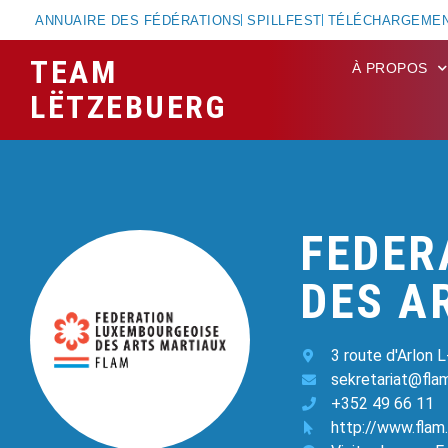
ANNUAIRE DES FÉDÉRATIONS
SPILLFEST
TÉLÉCHARGEME
TEAM
À PROPOS
LËTZEBUERG
FEDER
DES A
3 route d'Arlon 
sekretariat@flam
+352 49 66 11
http://www.flam.