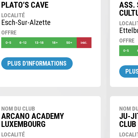
PLATO’S CAVE
ASS. 
CULT
LOCALITÉ
Esch-Sur-Alzette
LOCALI
Ettelb
OFFRE
OFFRE
0-5
6-12
13-18
18+
50+
inkl.
0-5
PLUS D'INFORMATIONS
PLUS
NOM DU CLUB
NOM DU
ARCANO ACADEMY
JU-J
LUXEMBOURG
CLUB
LOCALITÉ
LOCALI