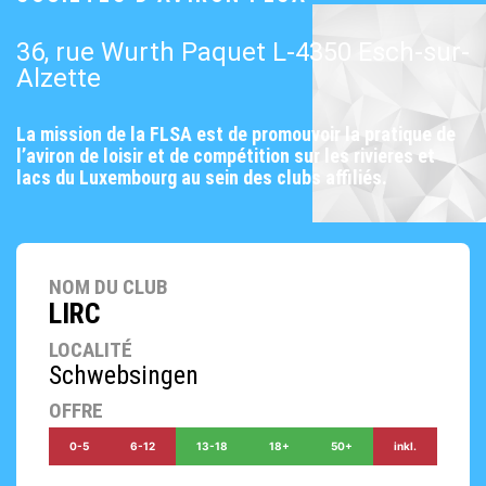
36, rue Wurth Paquet L-4350 Esch-sur-
Alzette
La mission de la FLSA est de promouvoir la pratique de
l’aviron de loisir et de compétition sur les rivieres et
lacs du Luxembourg au sein des clubs affiliés.
NOM DU CLUB
LIRC
LOCALITÉ
Schwebsingen
OFFRE
0-5
6-12
13-18
18+
50+
inkl.