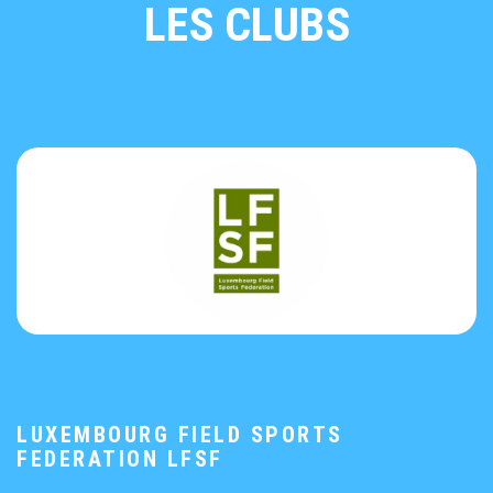
LES CLUBS
LUXEMBOURG FIELD SPORTS
FEDERATION LFSF