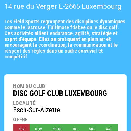
14 rue du Verger L-2665 Luxembourg
Les Field Sports regroupent des disciplines dynamiques
comme le lacrosse, l’ultimate frisbee ou le disc golf.
Ces activités allient endurance, agilité, stratégie et
esprit d’équipe. Elles se pratiquent en plein air et
encouragent la coordination, la communication et le
respect des règles dans un cadre convivial et
compétitif.
NOM DU CLUB
DISC GOLF CLUB LUXEMBOURG
LOCALITÉ
Esch-Sur-Alzette
OFFRE
0-5
6-12
13-18
18+
50+
inkl.