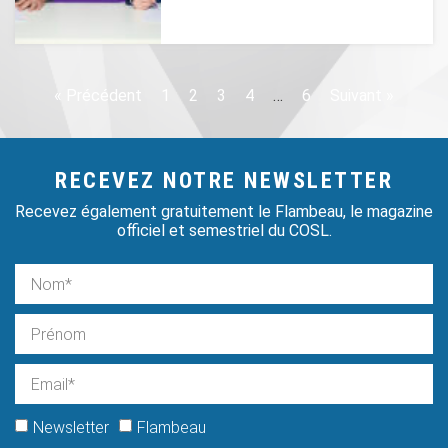
« Précédent
1
2
3
4
…
6
Suivant »
RECEVEZ NOTRE NEWSLETTER
Recevez également gratuitement le Flambeau, le magazine
officiel et semestriel du COSL.
Newsletter
Flambeau