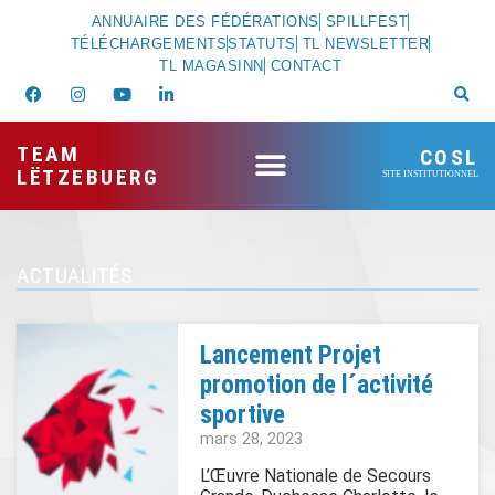
ANNUAIRE DES FÉDÉRATIONS
SPILLFEST
TÉLÉCHARGEMENTS
STATUTS
TL NEWSLETTER
TL MAGASINN
CONTACT
TEAM
COSL
LËTZEBUERG
SITE INSTITUTIONNEL
ACTUALITÉS
Lancement Projet
promotion de l´activité
sportive
mars 28, 2023
L’Œuvre Nationale de Secours