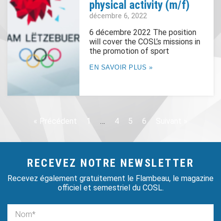
physical activity (m/f)
décembre 6, 2022
6 décembre 2022 The position
will cover the COSL’s missions in
the promotion of sport
EN SAVOIR PLUS »
« Précédent
1
…
4
5
6
Suivant »
RECEVEZ NOTRE NEWSLETTER
Recevez également gratuitement le Flambeau, le magazine
officiel et semestriel du COSL.