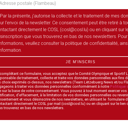
Par la présente, j'autorise la collecte et le traitement de mes d
ur l'envoi de la newsletter. Ce consentement peut être retiré à 
ntactant directement le COSL (cosl@cosl.lu) ou en cliquant sur le
sinscription que vous trouverez en bas de nos newsletters. Pour
informations, veuillez consulter la politique de confidentialité, ain
information.
JE M'INSCRIS
 complétant ce formulaire, vous acceptez que le Comité Olympique et Sportif
ponsable de traitement, collecte et traite vos données personnelles aux fins 
s choix exprimés ci-dessus, nos newsletters (Team Lëtzebuerg News et/ou F
gageons à traiter vos données personnelles conformément à notre
Politique 
 sur la base de votre consentement. Vous pouvez à tout moment exercer vos 
tification, d’effacement, à la limitation de vos données personnelles ou revenir
sentement et vous désinscrire de nos newsletters, en utilisant le formulaire d
tactant directement le COSL par mail (cosl@cosl.lu) ou en cliquant sur le lien
s trouverez en bas de nos newsletters.