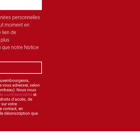
onnées personnelles
tout moment en
 lien de
 plus
si que notre Notice
 Luxembourgeois,
de vous adresser, selon
lambeau). Nous nous
de confidentialité
et
droits d’accès, de
 sur votre
e contact, en
 de désinscription que