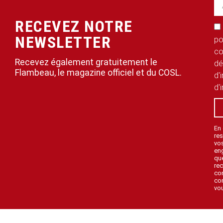
RECEVEZ NOTRE
NEWSLETTER
po
co
Recevez également gratuitement le
dé
Flambeau, le magazine officiel et du COSL.
d'
d'
En
res
vo
en
que
rec
con
con
vou