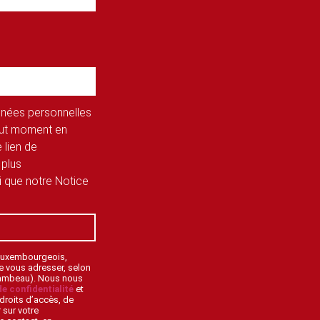
onnées personnelles
tout moment en
 lien de
 plus
si que notre Notice
 Luxembourgeois,
de vous adresser, selon
lambeau). Nous nous
de confidentialité
et
droits d’accès, de
 sur votre