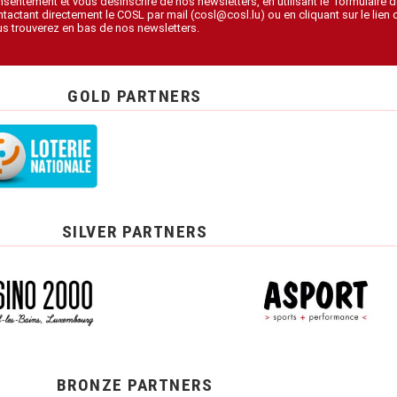
sentement et vous désinscrire de nos newsletters, en utilisant le formulaire d
tactant directement le COSL par mail (cosl@cosl.lu) ou en cliquant sur le lien
s trouverez en bas de nos newsletters.
GOLD PARTNERS
SILVER PARTNERS
BRONZE PARTNERS