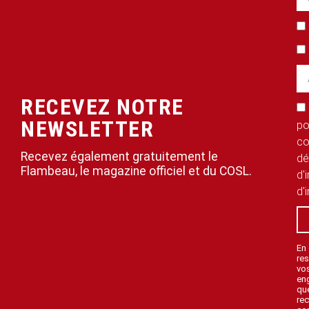
RECEVEZ NOTRE
NEWSLETTER
po
co
Recevez également gratuitement le
dé
Flambeau, le magazine officiel et du COSL.
d'
d'
En
res
vo
en
que
rec