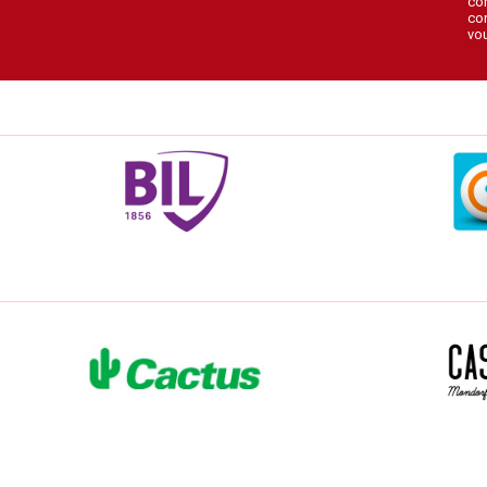
con
con
vou