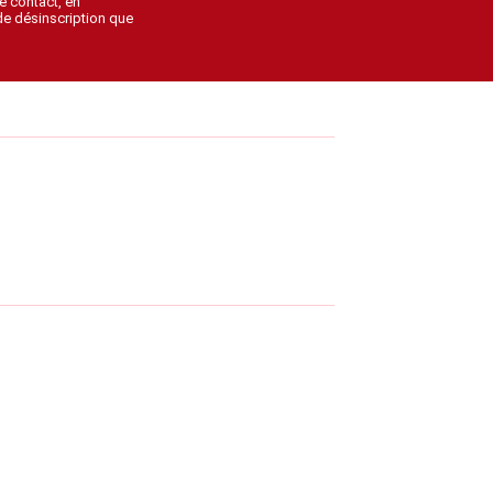
e contact, en
 de désinscription que