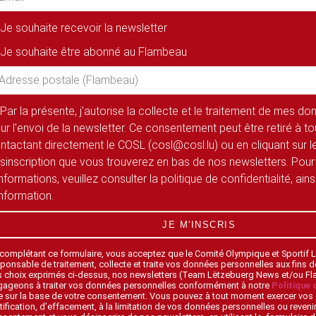
Je souhaite recevoir la newsletter
Je souhaite être abonné au Flambeau
Par la présente, j'autorise la collecte et le traitement de mes d
ur l'envoi de la newsletter. Ce consentement peut être retiré à 
ntactant directement le COSL (cosl@cosl.lu) ou en cliquant sur le
sinscription que vous trouverez en bas de nos newsletters. Pour
informations, veuillez consulter la politique de confidentialité, ain
information.
JE M'INSCRIS
 complétant ce formulaire, vous acceptez que le Comité Olympique et Sportif
ponsable de traitement, collecte et traite vos données personnelles aux fins 
s choix exprimés ci-dessus, nos newsletters (Team Lëtzebuerg News et/ou F
gageons à traiter vos données personnelles conformément à notre
Politique 
 sur la base de votre consentement. Vous pouvez à tout moment exercer vos 
tification, d’effacement, à la limitation de vos données personnelles ou revenir