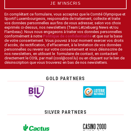
JE M'INSCRIS
En complétant ce formulaire, vous acceptez que le Comité Olympique et
Sportif Luxembourgeois, responsable de traitement, collecte et traite
vos données personnelles aux fins de vous adresser, selon vos choix
exprimés ci-dessus, nos newsletters (Team Lëtzebuerg News et/ou
Flambeau). Nous nous engageons à traiter vos données personnelles
conformément à notre
Politique de confidentialité
et que sur la base
de votre consentement. Vous pouvez à tout moment exercer vos droits
d’accès, de rectification, d’effacement, à la limitation de vos données
personnelles ou revenir sur votre consentement et vous désinscrire de
nos newsletters, en utilisant le formulaire de contact, en contactant
directement le COSL par mail (cosl@cosl.lu) ou en cliquant sur le lien de
désinscription que vous trouverez en bas de nos newsletters.
GOLD PARTNERS
SILVER PARTNERS