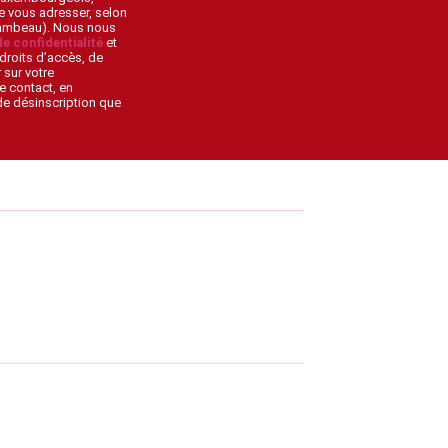
de vous adresser, selon
lambeau). Nous nous
de confidentialité
et
droits d’accès, de
 sur votre
e contact, en
 de désinscription que