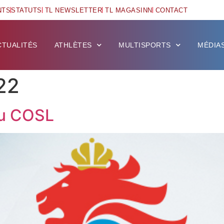
NTS
STATUTS
TL NEWSLETTER
TL MAGASINN
CONTACT
CTUALITÉS
ATHLÈTES
MULTISPORTS
MÉDIA
22
du COSL