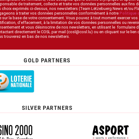
ponsable de traitement, collecte et traite vos données personnelles aux fins 
s choix exprimés ci-dessus, nos newsletters (Team Lëtzebuerg News et/ou F
gageons à traiter vos données personnelles conformément à notre
Politique 
 sur la base de votre consentement. Vous pouvez à tout moment exercer vos 
tification, d’effacement, à la limitation de vos données personnelles ou revenir
sentement et vous désinscrire de nos newsletters, en utilisant le formulaire d
tactant directement le COSL par mail (cosl@cosl.lu) ou en cliquant sur le lien
s trouverez en bas de nos newsletters.
GOLD PARTNERS
SILVER PARTNERS