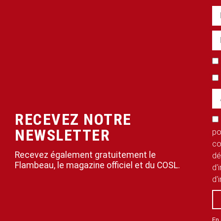
RECEVEZ NOTRE
NEWSLETTER
po
co
Recevez également gratuitement le
dé
Flambeau, le magazine officiel et du COSL.
d'
d'
En