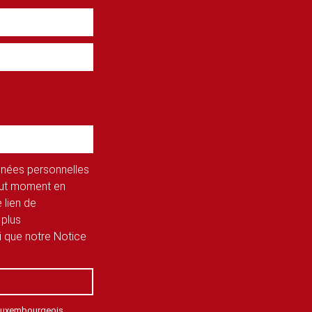
onnées personnelles
tout moment en
 lien de
 plus
si que notre Notice
 Luxembourgeois,