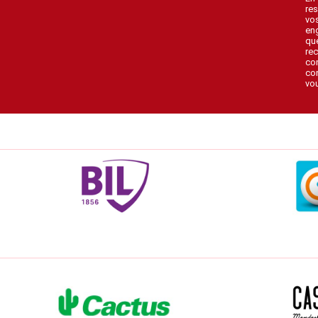
res
vo
en
que
rec
con
con
vou