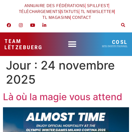
ANNUAIRE DES FÉDÉRATIONS
SPILLFEST
TÉLÉCHARGEMENTS
STATUTS
TL NEWSLETTER
TL MAGASINN
CONTACT
TEAM
COSL
LËTZEBUERG
SITE INSTITUTIONNEL
Jour :
24 novembre
2025
Là où la magie vous attend