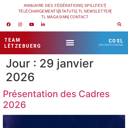
ANNUAIRE DES FÉDÉRATIONS
SPILLFEST
TÉLÉCHARGEMENTS
STATUTS
TL NEWSLETTER
TL MAGASINN
CONTACT
TEAM
COSL
LËTZEBUERG
SITE INSTITUTIONNEL
Jour :
29 janvier
2026
Présentation des Cadres
2026