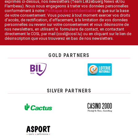
exprimés ci-dessus, nos newsletters (Team Lëtzebuerg News et/ou
Flambeau). Nous nous engageons à traiter vos données personnelles
conformément à notre
Politique de confidentialité
et que sur la base
de votre consentement. Vous pouvez à tout moment exercer vos droits
d’accès, de rectification, d’effacement, à la limitation de vos données
personnelles ou revenir sur votre consentement et vous désinscrire de
nos newsletters, en utilisant le formulaire de contact, en contactant
directement le COSL par mail (cosl@cosl.lu) ou en cliquant sur le lien de
désinscription que vous trouverez en bas de nos newsletters.
GOLD PARTNERS
SILVER PARTNERS