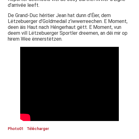
d’arrivée leeft.
De Grand-Duc héritier Jean hat dunn d’Éier, dem
Lëtzebuerger d’Goldmedail z’iwwerreechen. E Moment,
deen äis Haut nach Héngerhaut gëtt. E Moment, vun
deem vill Lëtzebuerger Sportler dreemen, an déi mir op
hirem Wee ënnerstëtzen.
Photo01
Télécharger