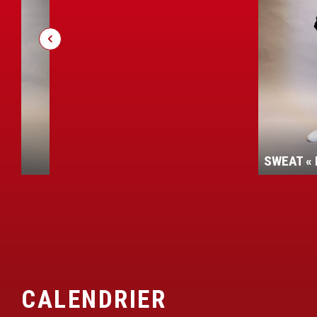
HOODIE 
SWEAT « ROUDE LEIW »
»
CALENDRIER