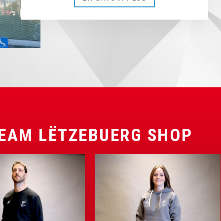
EAM LËTZEBUERG SHOP