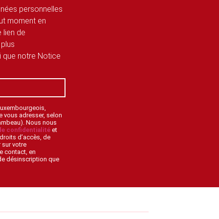
onnées personnelles
tout moment en
 lien de
 plus
si que notre Notice
 Luxembourgeois,
de vous adresser, selon
lambeau). Nous nous
de confidentialité
et
droits d’accès, de
 sur votre
e contact, en
 de désinscription que