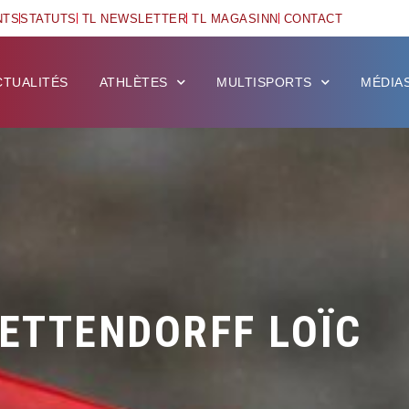
NTS
STATUTS
TL NEWSLETTER
TL MAGASINN
CONTACT
CTUALITÉS
ATHLÈTES
MULTISPORTS
MÉDIA
ETTENDORFF LOÏC