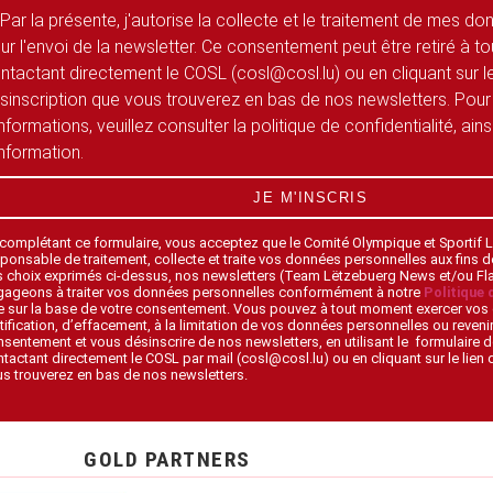
Par la présente, j'autorise la collecte et le traitement de mes d
ur l'envoi de la newsletter. Ce consentement peut être retiré à 
ntactant directement le COSL (cosl@cosl.lu) ou en cliquant sur le
sinscription que vous trouverez en bas de nos newsletters. Pour
informations, veuillez consulter la politique de confidentialité, ain
information.
JE M'INSCRIS
 complétant ce formulaire, vous acceptez que le Comité Olympique et Sportif
ponsable de traitement, collecte et traite vos données personnelles aux fins 
s choix exprimés ci-dessus, nos newsletters (Team Lëtzebuerg News et/ou F
gageons à traiter vos données personnelles conformément à notre
Politique 
 sur la base de votre consentement. Vous pouvez à tout moment exercer vos 
tification, d’effacement, à la limitation de vos données personnelles ou revenir
sentement et vous désinscrire de nos newsletters, en utilisant le formulaire d
tactant directement le COSL par mail (cosl@cosl.lu) ou en cliquant sur le lien
s trouverez en bas de nos newsletters.
GOLD PARTNERS