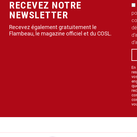
RECEVEZ NOTRE
NEWSLETTER
po
co
Recevez également gratuitement le
dé
Flambeau, le magazine officiel et du COSL.
d'
d'
En
res
vo
en
que
rec
con
con
vou