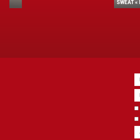
SWEAT « ROUDE LEIW »
»