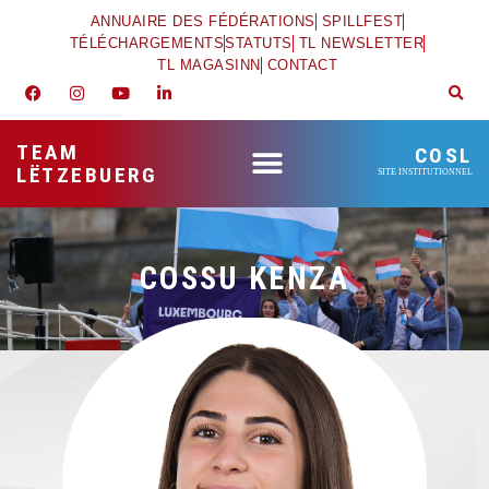
ANNUAIRE DES FÉDÉRATIONS
SPILLFEST
TÉLÉCHARGEMENTS
STATUTS
TL NEWSLETTER
TL MAGASINN
CONTACT
TEAM
COSL
LËTZEBUERG
SITE INSTITUTIONNEL
COSSU KENZA