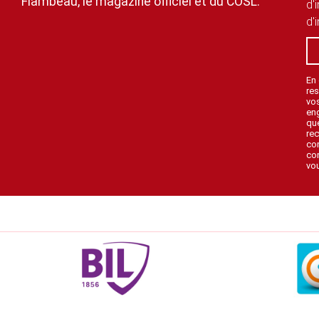
Flambeau, le magazine officiel et du COSL.
d'
d'
En
res
vo
en
que
rec
con
con
vou