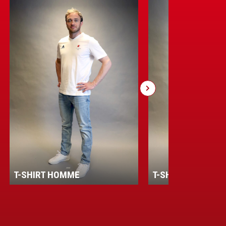
T-SHIRT HOMME
T-SHIRT MANCHE