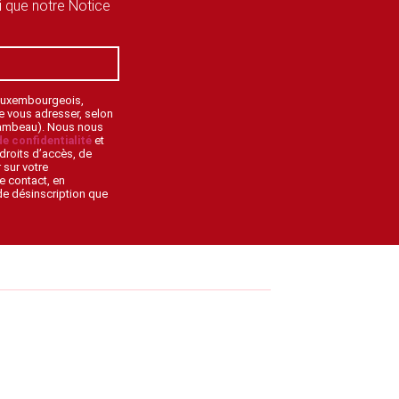
si que notre Notice
 Luxembourgeois,
de vous adresser, selon
lambeau). Nous nous
de confidentialité
et
droits d’accès, de
 sur votre
e contact, en
 de désinscription que