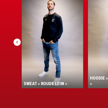
HOODIE 
SWEAT « ROUDE LEIW »
»