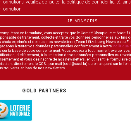
informations, veuillez consulter la politique de confidentialité, ain
information.
JE M'INSCRIS
 complétant ce formulaire, vous acceptez que le Comité Olympique et Sportif
ponsable de traitement, collecte et traite vos données personnelles aux fins 
s choix exprimés ci-dessus, nos newsletters (Team Lëtzebuerg News et/ou F
gageons à traiter vos données personnelles conformément à notre
Politique 
 sur la base de votre consentement. Vous pouvez à tout moment exercer vos 
tification, d’effacement, à la limitation de vos données personnelles ou revenir
sentement et vous désinscrire de nos newsletters, en utilisant le formulaire d
tactant directement le COSL par mail (cosl@cosl.lu) ou en cliquant sur le lien
s trouverez en bas de nos newsletters.
GOLD PARTNERS