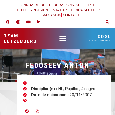
ANNUAIRE DES FÉDÉRATIONS
SPILLFEST
TÉLÉCHARGEMENTS
STATUTS
TL NEWSLETTER
TL MAGASINN
CONTACT
TEAM
COSL
LËTZEBUERG
SITE INSTITUTIONNEL
FEDOSEEV ANTON
Discipline(s) :
NL; Papillon; 4 nages
Date de naissance :
20/11/2007