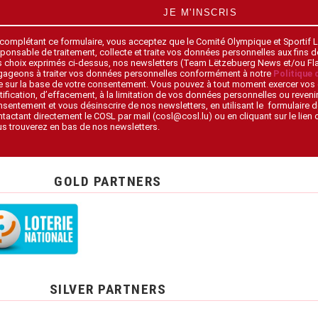
JE M'INSCRIS
 complétant ce formulaire, vous acceptez que le Comité Olympique et Sportif
ponsable de traitement, collecte et traite vos données personnelles aux fins 
s choix exprimés ci-dessus, nos newsletters (Team Lëtzebuerg News et/ou F
gageons à traiter vos données personnelles conformément à notre
Politique 
 sur la base de votre consentement. Vous pouvez à tout moment exercer vos 
tification, d’effacement, à la limitation de vos données personnelles ou revenir
sentement et vous désinscrire de nos newsletters, en utilisant le formulaire d
tactant directement le COSL par mail (cosl@cosl.lu) ou en cliquant sur le lien
s trouverez en bas de nos newsletters.
GOLD PARTNERS
SILVER PARTNERS