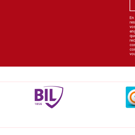
En
res
vo
en
que
rec
con
con
vou