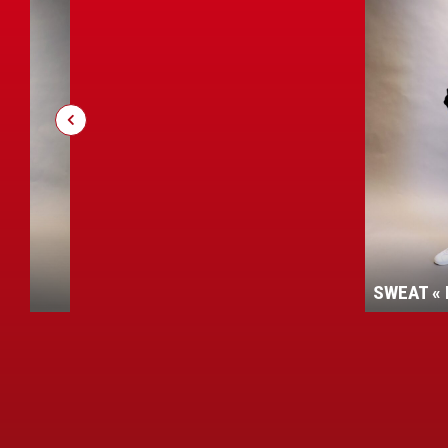
ENT
SWEAT « 