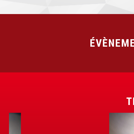
ÉVÈNEME
T
B
O
B