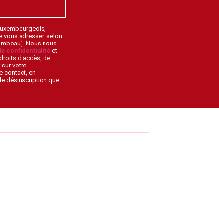
 Luxembourgeois,
de vous adresser, selon
lambeau). Nous nous
de confidentialité
et
droits d’accès, de
 sur votre
e contact, en
 de désinscription que