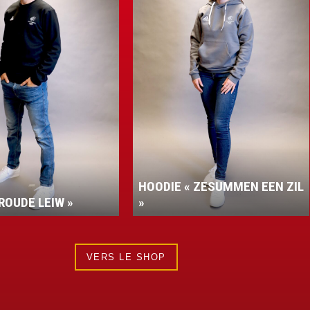
HOODIE « ZESUMMEN EEN ZIL
ROUDE LEIW »
»
VERS LE SHOP