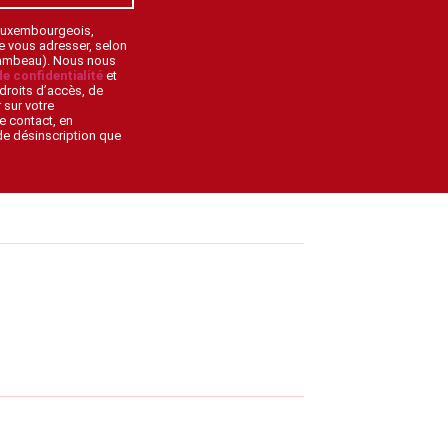
 Luxembourgeois,
de vous adresser, selon
lambeau). Nous nous
de confidentialité
et
droits d’accès, de
 sur votre
e contact, en
 de désinscription que