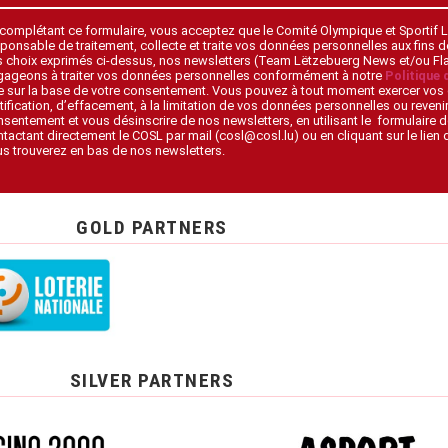
 complétant ce formulaire, vous acceptez que le Comité Olympique et Sportif
ponsable de traitement, collecte et traite vos données personnelles aux fins 
s choix exprimés ci-dessus, nos newsletters (Team Lëtzebuerg News et/ou F
gageons à traiter vos données personnelles conformément à notre
Politique 
 sur la base de votre consentement. Vous pouvez à tout moment exercer vos 
tification, d’effacement, à la limitation de vos données personnelles ou revenir
sentement et vous désinscrire de nos newsletters, en utilisant le formulaire d
tactant directement le COSL par mail (cosl@cosl.lu) ou en cliquant sur le lien
s trouverez en bas de nos newsletters.
GOLD PARTNERS
SILVER PARTNERS