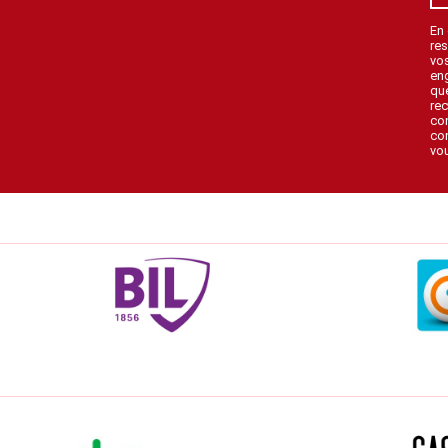
En
res
vo
en
que
rec
con
con
vou