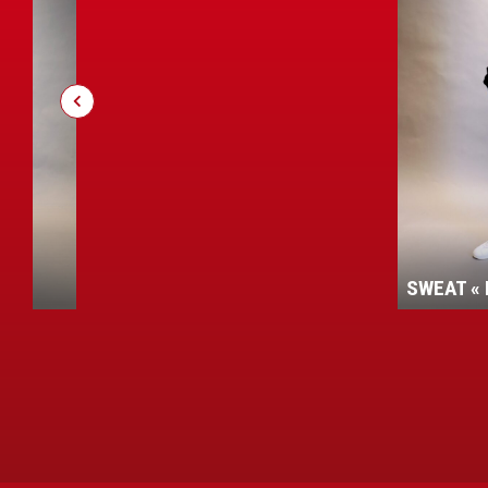
HOODIE
SWEAT « ROUDE LEIW »
»