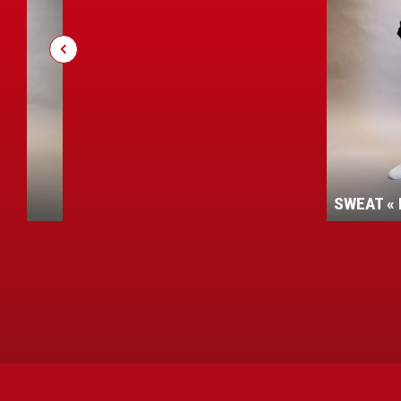
ENT
SWEAT « 