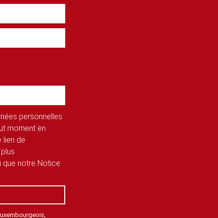
onnées personnelles
tout moment en
 lien de
 plus
si que notre Notice
 Luxembourgeois,