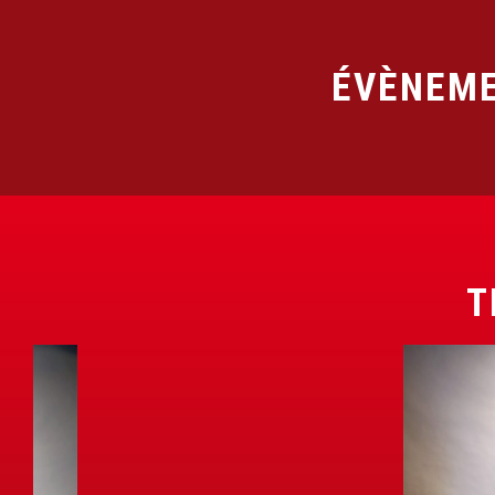
ÉVÈNEME
T
B
O
B