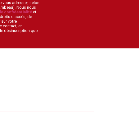
de vous adresser, selon
lambeau). Nous nous
de confidentialité
et
droits d’accès, de
 sur votre
e contact, en
 de désinscription que