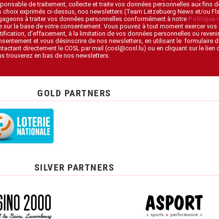
ponsable de traitement, collecte et traite vos données personnelles aux fins 
s choix exprimés ci-dessus, nos newsletters (Team Lëtzebuerg News et/ou F
gageons à traiter vos données personnelles conformément à notre
Politique 
 sur la base de votre consentement. Vous pouvez à tout moment exercer vos 
tification, d’effacement, à la limitation de vos données personnelles ou revenir
sentement et vous désinscrire de nos newsletters, en utilisant le formulaire d
tactant directement le COSL par mail (cosl@cosl.lu) ou en cliquant sur le lien
s trouverez en bas de nos newsletters.
GOLD PARTNERS
SILVER PARTNERS