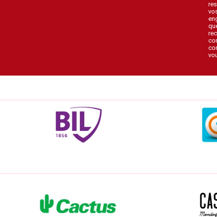
res
vo
en
que
rec
con
con
vou