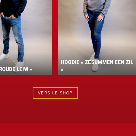
HOODIE « ZESUMMEN EEN ZIL
ROUDE LEIW »
»
VERS LE SHOP