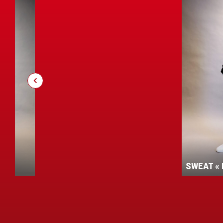
SWEAT « ROUDE LEIW »