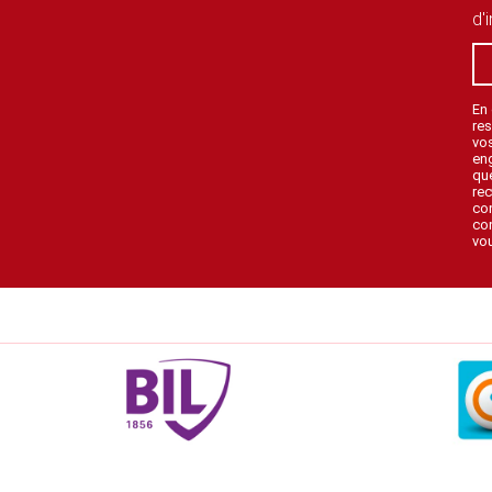
d'
En
res
vo
en
que
rec
con
con
vou