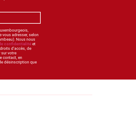
 Luxembourgeois,
de vous adresser, selon
lambeau). Nous nous
de confidentialité
et
droits d’accès, de
 sur votre
e contact, en
 de désinscription que