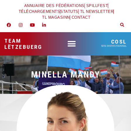
ANNUAIRE DES FÉDÉRATIONS
SPILLFEST
TÉLÉCHARGEMENTS
STATUTS
TL NEWSLETTER
TL MAGASINN
CONTACT
TEAM
COSL
LËTZEBUERG
SITE INSTITUTIONNEL
MINELLA MANDY