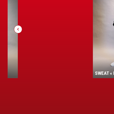
HOODI
SWEAT « ROUDE LEIW »
»