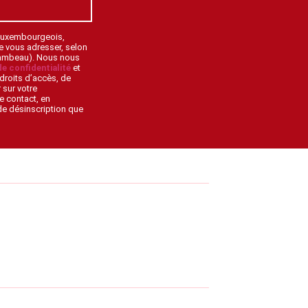
 Luxembourgeois,
de vous adresser, selon
lambeau). Nous nous
de confidentialité
et
droits d’accès, de
 sur votre
e contact, en
 de désinscription que