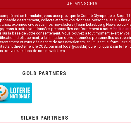
JE M'INSCRIS
 complétant ce formulaire, vous acceptez que le Comité Olympique et Sportif
ponsable de traitement, collecte et traite vos données personnelles aux fins 
s choix exprimés ci-dessus, nos newsletters (Team Lëtzebuerg News et/ou F
gageons à traiter vos données personnelles conformément à notre
Politique 
 sur la base de votre consentement. Vous pouvez à tout moment exercer vos 
tification, d’effacement, à la limitation de vos données personnelles ou revenir
sentement et vous désinscrire de nos newsletters, en utilisant le formulaire d
tactant directement le COSL par mail (cosl@cosl.lu) ou en cliquant sur le lien
s trouverez en bas de nos newsletters.
GOLD PARTNERS
SILVER PARTNERS