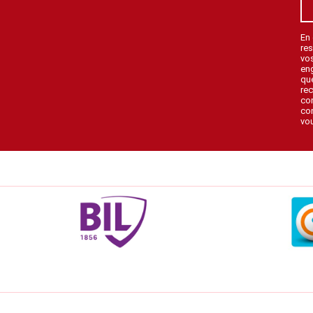
En
res
vo
en
que
rec
con
con
vou