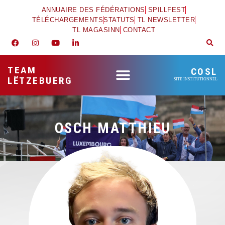
ANNUAIRE DES FÉDÉRATIONS
SPILLFEST
TÉLÉCHARGEMENTS
STATUTS
TL NEWSLETTER
TL MAGASINN
CONTACT
TEAM
COSL
LËTZEBUERG
SITE INSTITUTIONNEL
OSCH MATTHIEU