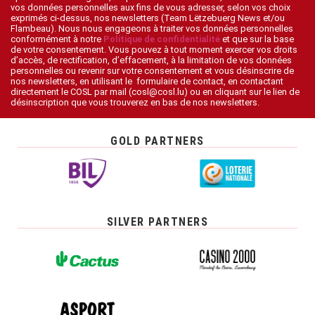
vos données personnelles aux fins de vous adresser, selon vos choix
exprimés ci-dessus, nos newsletters (Team Lëtzebuerg News et/ou
Flambeau). Nous nous engageons à traiter vos données personnelles
conformément à notre
Politique de confidentialité
et que sur la base
de votre consentement. Vous pouvez à tout moment exercer vos droits
d’accès, de rectification, d’effacement, à la limitation de vos données
personnelles ou revenir sur votre consentement et vous désinscrire de
nos newsletters, en utilisant le formulaire de contact, en contactant
directement le COSL par mail (cosl@cosl.lu) ou en cliquant sur le lien de
désinscription que vous trouverez en bas de nos newsletters.
GOLD PARTNERS
SILVER PARTNERS