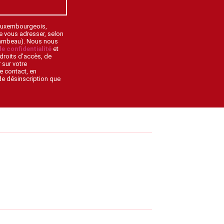
 Luxembourgeois,
de vous adresser, selon
lambeau). Nous nous
de confidentialité
et
droits d’accès, de
 sur votre
e contact, en
 de désinscription que