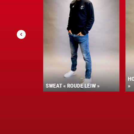
HOODIE 
SWEAT « ROUDE LEIW »
»