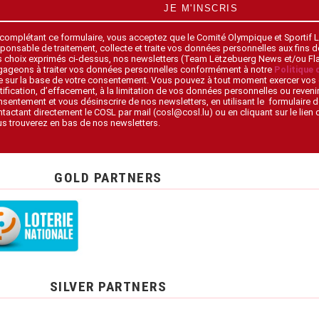
JE M'INSCRIS
 complétant ce formulaire, vous acceptez que le Comité Olympique et Sportif
ponsable de traitement, collecte et traite vos données personnelles aux fins 
s choix exprimés ci-dessus, nos newsletters (Team Lëtzebuerg News et/ou F
gageons à traiter vos données personnelles conformément à notre
Politique 
 sur la base de votre consentement. Vous pouvez à tout moment exercer vos 
tification, d’effacement, à la limitation de vos données personnelles ou revenir
sentement et vous désinscrire de nos newsletters, en utilisant le formulaire d
tactant directement le COSL par mail (cosl@cosl.lu) ou en cliquant sur le lien
s trouverez en bas de nos newsletters.
GOLD PARTNERS
SILVER PARTNERS