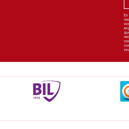
En
res
vo
en
que
rec
con
con
vou