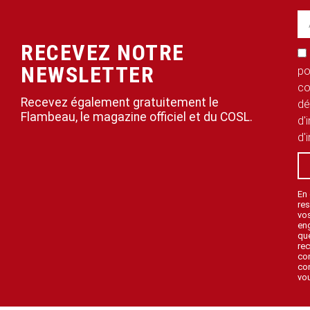
RECEVEZ NOTRE
NEWSLETTER
po
co
Recevez également gratuitement le
dé
Flambeau, le magazine officiel et du COSL.
d'
d'
En
res
vo
en
que
rec
con
con
vou