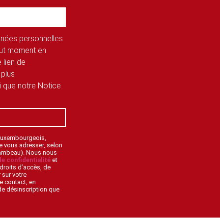
onnées personnelles
tout moment en
 lien de
 plus
si que notre Notice
 Luxembourgeois,
de vous adresser, selon
lambeau). Nous nous
de confidentialité
et
droits d’accès, de
 sur votre
e contact, en
 de désinscription que