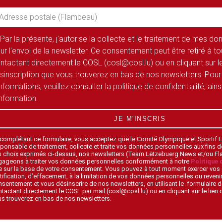
Par la présente, j'autorise la collecte et le traitement de mes d
ur l'envoi de la newsletter. Ce consentement peut être retiré à 
ntactant directement le COSL (cosl@cosl.lu) ou en cliquant sur le
sinscription que vous trouverez en bas de nos newsletters. Pour
informations, veuillez consulter la politique de confidentialité, ain
information.
JE M'INSCRIS
 complétant ce formulaire, vous acceptez que le Comité Olympique et Sportif
ponsable de traitement, collecte et traite vos données personnelles aux fins 
s choix exprimés ci-dessus, nos newsletters (Team Lëtzebuerg News et/ou F
gageons à traiter vos données personnelles conformément à notre
Politique 
 sur la base de votre consentement. Vous pouvez à tout moment exercer vos 
tification, d’effacement, à la limitation de vos données personnelles ou revenir
sentement et vous désinscrire de nos newsletters, en utilisant le formulaire d
tactant directement le COSL par mail (cosl@cosl.lu) ou en cliquant sur le lien
s trouverez en bas de nos newsletters.