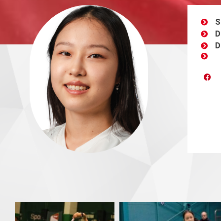
S
D
D