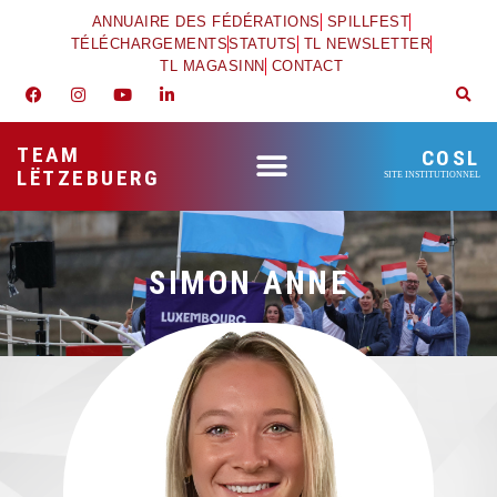
ANNUAIRE DES FÉDÉRATIONS
SPILLFEST
TÉLÉCHARGEMENTS
STATUTS
TL NEWSLETTER
TL MAGASINN
CONTACT
TEAM
COSL
LËTZEBUERG
SITE INSTITUTIONNEL
SIMON ANNE