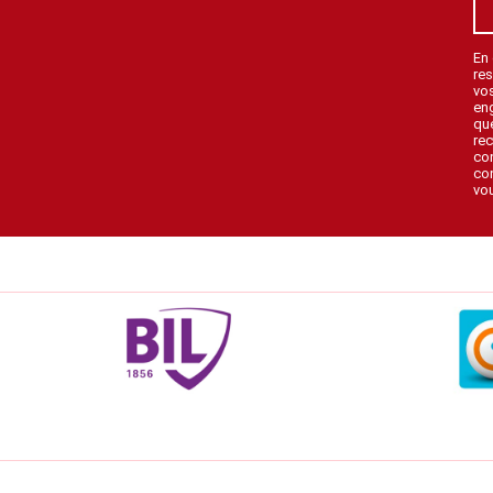
En
res
vo
en
que
rec
con
con
vou