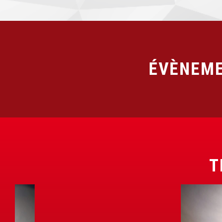
ÉVÈNEME
T
B
O
B