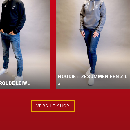
HOODIE « ZESUMMEN EEN ZIL
ROUDE LEIW »
»
VERS LE SHOP