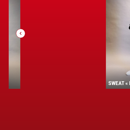
ENT
SWEAT « 