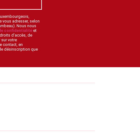
 Luxembourgeois,
de vous adresser, selon
lambeau). Nous nous
de confidentialité
et
droits d’accès, de
 sur votre
e contact, en
 de désinscription que