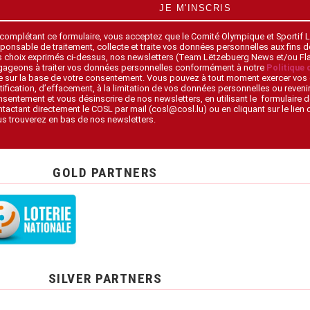
JE M'INSCRIS
 complétant ce formulaire, vous acceptez que le Comité Olympique et Sportif
ponsable de traitement, collecte et traite vos données personnelles aux fins 
s choix exprimés ci-dessus, nos newsletters (Team Lëtzebuerg News et/ou F
gageons à traiter vos données personnelles conformément à notre
Politique 
 sur la base de votre consentement. Vous pouvez à tout moment exercer vos 
tification, d’effacement, à la limitation de vos données personnelles ou revenir
sentement et vous désinscrire de nos newsletters, en utilisant le formulaire d
tactant directement le COSL par mail (cosl@cosl.lu) ou en cliquant sur le lien
s trouverez en bas de nos newsletters.
GOLD PARTNERS
SILVER PARTNERS