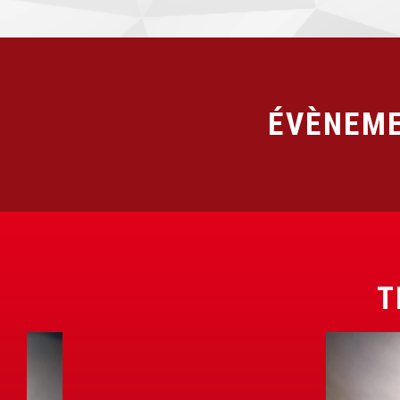
ÉVÈNEME
T
B
O
B