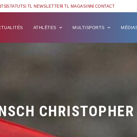
NTS
STATUTS
TL NEWSLETTER
TL MAGASINN
CONTACT
CTUALITÉS
ATHLÈTES
MULTISPORTS
MÉDIA
NSCH CHRISTOPHER