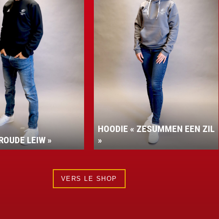
HOODIE « ZESUMMEN EEN ZIL
ROUDE LEIW »
»
VERS LE SHOP