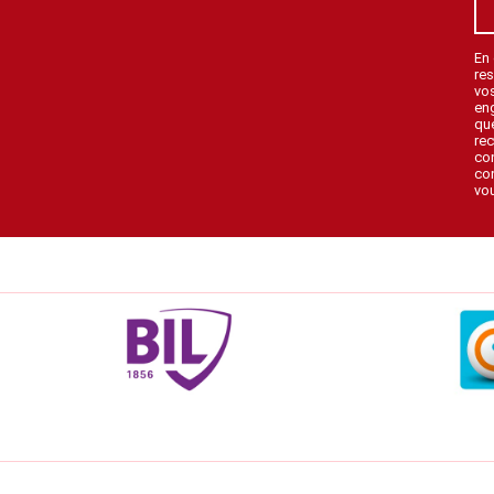
En
res
vo
en
que
rec
con
con
vou