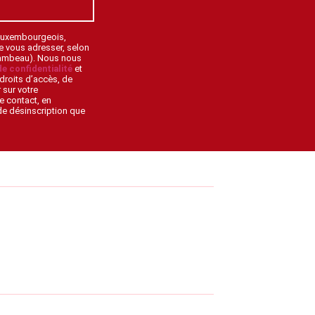
 Luxembourgeois,
de vous adresser, selon
lambeau). Nous nous
de confidentialité
et
droits d’accès, de
 sur votre
e contact, en
 de désinscription que