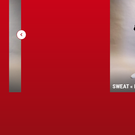
ENT
SWEAT « 