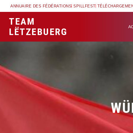
ANNUAIRE DES FÉDÉRATIONS
SPILLFEST
TÉLÉCHARGEME
TEAM
A
LËTZEBUERG
WÜ