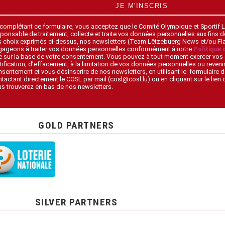
JE M'INSCRIS
 complétant ce formulaire, vous acceptez que le Comité Olympique et Sportif
ponsable de traitement, collecte et traite vos données personnelles aux fins 
s choix exprimés ci-dessus, nos newsletters (Team Lëtzebuerg News et/ou F
gageons à traiter vos données personnelles conformément à notre
Politique 
 sur la base de votre consentement. Vous pouvez à tout moment exercer vos 
tification, d’effacement, à la limitation de vos données personnelles ou revenir
sentement et vous désinscrire de nos newsletters, en utilisant le formulaire d
tactant directement le COSL par mail (cosl@cosl.lu) ou en cliquant sur le lien
s trouverez en bas de nos newsletters.
GOLD PARTNERS
SILVER PARTNERS