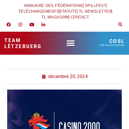
ANNUAIRE DES FÉDÉRATIONS
SPILLFEST
TÉLÉCHARGEMENTS
STATUTS
TL NEWSLETTER
TL MAGASINN
CONTACT
TEAM
COSL
LËTZEBUERG
SITE INSTITUTIONNEL
décembre 20, 2024