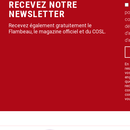
RECEVEZ NOTRE
NEWSLETTER
po
co
Recevez également gratuitement le
dé
Flambeau, le magazine officiel et du COSL.
d'
d'
En
res
vo
en
que
rec
con
con
vou