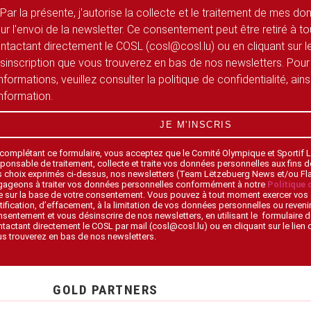
Par la présente, j'autorise la collecte et le traitement de mes d
ur l'envoi de la newsletter. Ce consentement peut être retiré à 
ntactant directement le COSL (cosl@cosl.lu) ou en cliquant sur le
sinscription que vous trouverez en bas de nos newsletters. Pour
informations, veuillez consulter la politique de confidentialité, ain
information.
JE M'INSCRIS
 complétant ce formulaire, vous acceptez que le Comité Olympique et Sportif
ponsable de traitement, collecte et traite vos données personnelles aux fins 
s choix exprimés ci-dessus, nos newsletters (Team Lëtzebuerg News et/ou F
gageons à traiter vos données personnelles conformément à notre
Politique 
 sur la base de votre consentement. Vous pouvez à tout moment exercer vos 
tification, d’effacement, à la limitation de vos données personnelles ou revenir
sentement et vous désinscrire de nos newsletters, en utilisant le formulaire d
tactant directement le COSL par mail (cosl@cosl.lu) ou en cliquant sur le lien
s trouverez en bas de nos newsletters.
GOLD PARTNERS