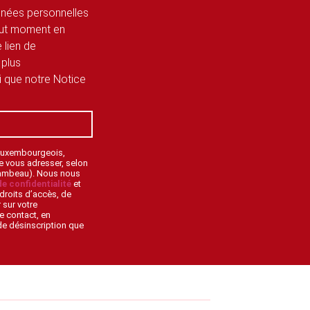
onnées personnelles
tout moment en
 lien de
 plus
si que notre Notice
 Luxembourgeois,
de vous adresser, selon
lambeau). Nous nous
de confidentialité
et
droits d’accès, de
 sur votre
e contact, en
 de désinscription que