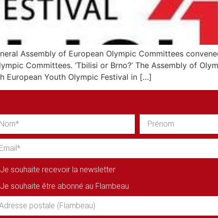
eneral Assembly of European Olympic Committees convened
mpic Committees. ‘Tbilisi or Brno?’ The Assembly of Olymp
th European Youth Olympic Festival in […]
Je souhaite recevoir la newsletter
Je souhaite être abonné au Flambeau